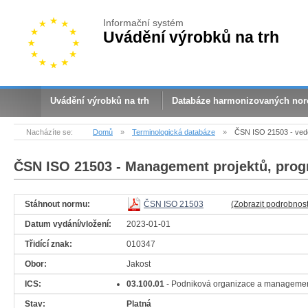
Informační systém
Uvádění výrobků na trh
Uvádění výrobků na trh
Databáze harmonizovaných no
Nacházíte se:
Domů
»
Terminologická databáze
»
ČSN ISO 21503 - ved
ČSN ISO 21503
- Management projektů, prog
Stáhnout normu:
ČSN ISO 21503
(Zobrazit podrobnost
Datum vydání/vložení:
2023-01-01
Třidící znak:
010347
Obor:
Jakost
ICS:
03.100.01
- Podniková organizace a manageme
Stav:
Platná