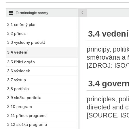
‹
Terminologie normy
3.1 směrný plán
3.4 vedení
3.2 přínos
3.3 výsledný produkt
principy, poli
3.4 vedení
směrována a 
3.5 řídicí orgán
[ZDROJ: ISO/
3.6 výsledek
3.7 výstup
3.4 gover
3.8 portfolio
3.9 složka portfolia
principles, po
directed and c
3.10 program
[SOURCE: ISO
3.11 přínos programu
3.12 složka programu