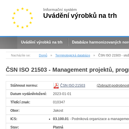
Informační systém
Uvádění výrobků na trh
Uvádění výrobků na trh
Databáze harmonizovaných no
Nacházíte se:
Domů
»
Terminologická databáze
»
ČSN ISO 21503 - složk
ČSN ISO 21503
- Management projektů, prog
Stáhnout normu:
ČSN ISO 21503
(Zobrazit podrobnost
Datum vydání/vložení:
2023-01-01
Třidící znak:
010347
Obor:
Jakost
ICS:
03.100.01
- Podniková organizace a manageme
Stav:
Platná