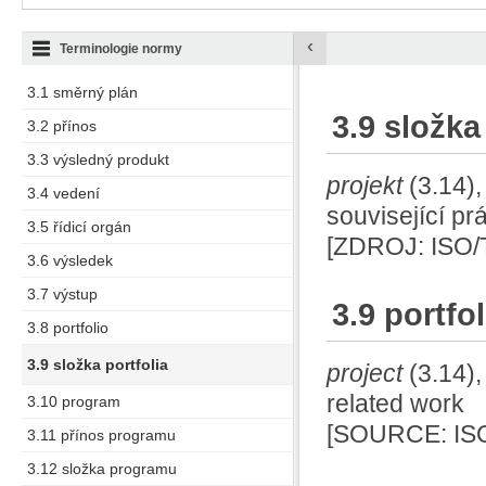
‹
Terminologie normy
3.1 směrný plán
3.9 složka
3.2 přínos
3.3 výsledný produkt
projekt
(3.14)
3.4 vedení
související pr
3.5 řídicí orgán
[ZDROJ: ISO/
3.6 výsledek
3.7 výstup
3.9 portf
3.8 portfolio
3.9 složka portfolia
project
(3.14)
related work
3.10 program
[SOURCE: ISO
3.11 přínos programu
3.12 složka programu