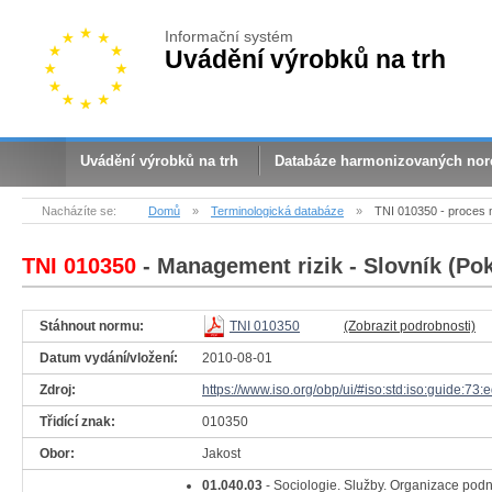
Informační systém
Uvádění výrobků na trh
Uvádění výrobků na trh
Databáze harmonizovaných no
Nacházíte se:
Domů
»
Terminologická databáze
»
TNI 010350 - proces 
TNI 010350
- Management rizik - Slovník (Po
Stáhnout normu:
TNI 010350
(Zobrazit podrobnosti)
Datum vydání/vložení:
2010-08-01
Zdroj:
https://www.iso.org/obp/ui/#iso:std:iso:guide:73:
Třidící znak:
010350
Obor:
Jakost
01.040.03
- Sociologie. Služby. Organizace pod