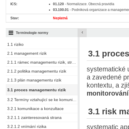
ICS:
01.120
- Normalizace. Obecná pravidla
03.100.01
- Podniková organizace a manageme
Stav:
Neplatná
‹
Terminologie normy
1.1 riziko
3.1 proce
2.1 management rizik
2.1.1 rámec managementu rizik, struktura managementu rizik
systematické 
2.1.2 politika managementu rizik
a zavedené pr
2.1.3 plán managementu rizik
kontextu, a zj
3.1 proces managementu rizik
monitorován
3.2 Termíny vztahující se ke komunikaci a konzultaci
3.2.1 komunikace a konzultace
3.1 risk 
3.2.1.1 zainteresovaná strana
systematic ap
3.2.1.2 vnímání rizika