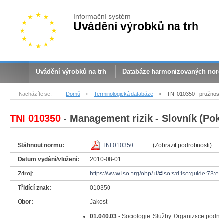
Informační systém
Uvádění výrobků na trh
Uvádění výrobků na trh
Databáze harmonizovaných no
Nacházíte se:
Domů
»
Terminologická databáze
»
TNI 010350 - pružnos
TNI 010350
- Management rizik - Slovník (Po
Stáhnout normu:
TNI 010350
(Zobrazit podrobnosti)
Datum vydání/vložení:
2010-08-01
Zdroj:
https://www.iso.org/obp/ui/#iso:std:iso:guide:73:
Třidící znak:
010350
Obor:
Jakost
01.040.03
- Sociologie. Služby. Organizace pod