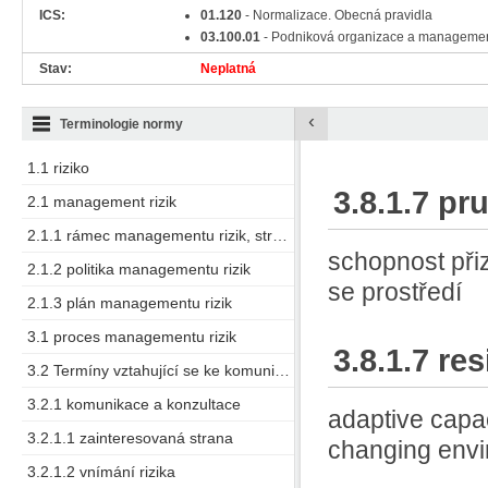
ICS:
01.120
- Normalizace. Obecná pravidla
03.100.01
- Podniková organizace a manageme
Stav:
Neplatná
‹
Terminologie normy
1.1 riziko
3.8.1.7 pr
2.1 management rizik
2.1.1 rámec managementu rizik, struktura managementu rizik
schopnost při
2.1.2 politika managementu rizik
se prostředí
2.1.3 plán managementu rizik
3.1 proces managementu rizik
3.8.1.7 res
3.2 Termíny vztahující se ke komunikaci a konzultaci
3.2.1 komunikace a konzultace
adaptive capac
3.2.1.1 zainteresovaná strana
changing env
3.2.1.2 vnímání rizika