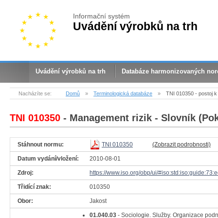
Informační systém
Uvádění výrobků na trh
Uvádění výrobků na trh
Databáze harmonizovaných no
Nacházíte se:
Domů
»
Terminologická databáze
»
TNI 010350 - postoj k 
TNI 010350
- Management rizik - Slovník (Po
Stáhnout normu:
TNI 010350
(Zobrazit podrobnosti)
Datum vydání/vložení:
2010-08-01
Zdroj:
https://www.iso.org/obp/ui/#iso:std:iso:guide:73:
Třidící znak:
010350
Obor:
Jakost
01.040.03
- Sociologie. Služby. Organizace pod