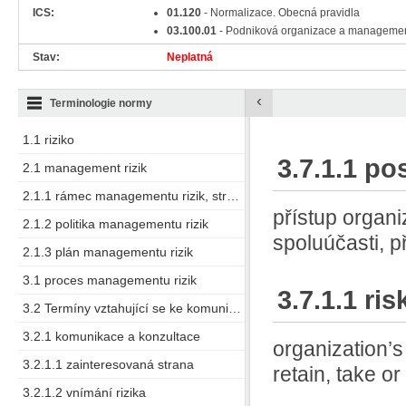
ICS:
01.120
- Normalizace. Obecná pravidla
03.100.01
- Podniková organizace a manageme
Stav:
Neplatná
‹
Terminologie normy
1.1 riziko
3.7.1.1 pos
2.1 management rizik
2.1.1 rámec managementu rizik, struktura managementu rizik
přístup organ
2.1.2 politika managementu rizik
spoluúčasti, 
2.1.3 plán managementu rizik
3.1 proces managementu rizik
3.7.1.1 ris
3.2 Termíny vztahující se ke komunikaci a konzultaci
3.2.1 komunikace a konzultace
organization’
3.2.1.1 zainteresovaná strana
retain, take o
3.2.1.2 vnímání rizika