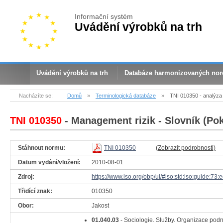
Informační systém
Uvádění výrobků na trh
Uvádění výrobků na trh
Databáze harmonizovaných no
Nacházíte se:
Domů
»
Terminologická databáze
»
TNI 010350 - analýza 
TNI 010350
- Management rizik - Slovník (Po
Stáhnout normu:
TNI 010350
(Zobrazit podrobnosti)
Datum vydání/vložení:
2010-08-01
Zdroj:
https://www.iso.org/obp/ui/#iso:std:iso:guide:73:
Třidící znak:
010350
Obor:
Jakost
01.040.03
- Sociologie. Služby. Organizace pod