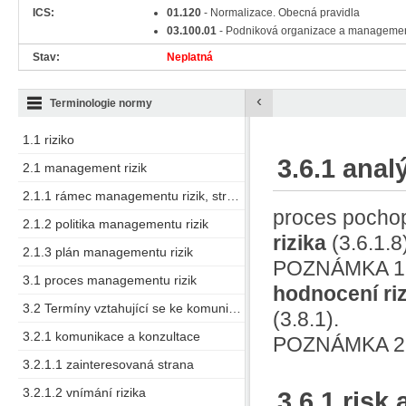
ICS:
01.120
- Normalizace. Obecná pravidla
03.100.01
- Podniková organizace a manageme
Stav:
Neplatná
‹
Terminologie normy
1.1 riziko
3.6.1 anal
2.1 management rizik
2.1.1 rámec managementu rizik, struktura managementu rizik
proces pocho
2.1.2 politika managementu rizik
rizika
(3.6.1.8
2.1.3 plán managementu rizik
POZNÁMKA 1 A
3.1 proces managementu rizik
hodnocení riz
3.2 Termíny vztahující se ke komunikaci a konzultaci
(3.8.1).
3.2.1 komunikace a konzultace
POZNÁMKA 2 A
3.2.1.1 zainteresovaná strana
3.2.1.2 vnímání rizika
3.6.1 risk 