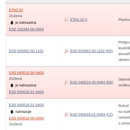
ETAG 20
Zrušená
ETAG 20 ()
Plastov
je nahrazena
EAD 330284-00-0604
Protipo
kouřotě
EAD 020062-00-1102
EAD 020062-00-1102 (EN)
dvoukř
rámem z
EAD 040016-00-0404
Zrušená
Skleněn
EAD 040016-00-0404 (EN)
je nahrazena
omítko
EAD 040016-01-0404
EAD 040016-01-0404
Rohož 
nahrazuje
na vyzt
EAD 040016-01-0404 (CZ)
cement
EAD 040016-00-0404
s ceme
Zrušená