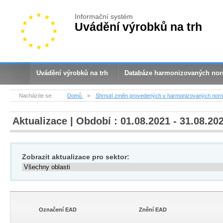
Informační systém
Uvádění výrobků na trh
Uvádění výrobků na trh
Databáze harmonizovaných no
Nacházíte se:
Domů
»
Shrnutí změn provedených v harmonizovaných nor
Aktualizace | Období : 01.08.2021 - 31.08.20
Zobrazit aktualizace pro sektor:
Označení EAD
Znění EAD