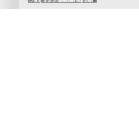
Institut pro testování a certifikaci, a.s., Zlín