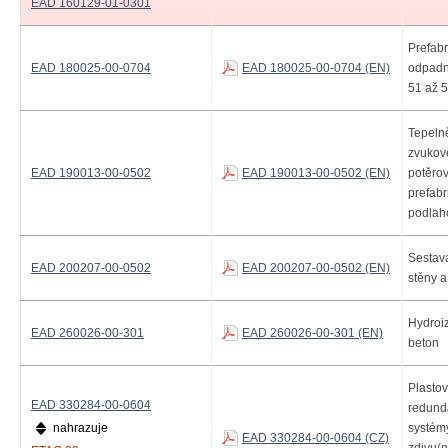
EAD 160129-01-0301
Prefabr
EAD 180025-00-0704
EAD 180025-00-0704 (EN)
odpadn
51 až 
Tepelně
zvukov
EAD 190013-00-0502
EAD 190013-00-0502 (EN)
potěro
prefab
podlah
Sestava
EAD 200207-00-0502
EAD 200207-00-0502 (EN)
stěny a
Hydroiz
EAD 260026-00-301
EAD 260026-00-301 (EN)
beton
Plastov
EAD 330284-00-0604
redunda
nahrazuje
systém
EAD 330284-00-0604 (CZ)