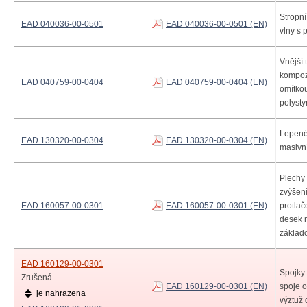
Stropní
EAD 040036-00-0501
EAD 040036-00-0501 (EN)
vlny s
Vnější 
kompoz
EAD 040759-00-0404
EAD 040759-00-0404 (EN)
omítko
polyst
Lepené
EAD 130320-00-0304
EAD 130320-00-0304 (EN)
masivn
Plechy 
zvýšení
EAD 160057-00-0301
EAD 160057-00-0301 (EN)
protlač
desek 
základ
EAD 160129-00-0301
Spojky
Zrušená
EAD 160129-00-0301 (EN)
spoje o
je nahrazena
výztuž