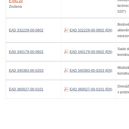
zdivu(
ETAG 20
technic
Zrušená
020“)
Bodové
EAD 332229-00-0602
EAD 332229-00-0602 (EN)
skleně
nerezov
Sada s
EAD 340179-00-0602
EAD 340179-00-0602 (EN)
konstr
Modulá
EAD 340383-00-0203
EAD 340383-00-0203 (EN)
konstru
Drenáž
EAD 360027-00-0101
EAD 360027-00-0101 (EN)
v podz