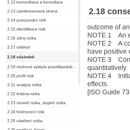
2.12 komunikace a konzultace
2.18 cons
2.13 zainteresovaná strana
2.14 posuzování rizik
outcome of a
2.15 identifikace rizik
NOTE 1 An ev
2.16 zdroj rizika
NOTE 2 A con
2.17 událost
have positive 
2.18 následek
NOTE 3 Conse
quantitatively.
2.19 možnost výskytu pravděpodobná možnost (výskytu)
NOTE 4 Initia
2.20 profil rizik
effects.
2.21 analýza rizika
[ISO Guide 73:
2.22 kritéria rizika
2.23 úroveň rizika, stupeň rizika
2.24 hodnocení rizik
2.25 ošetření rizika
2.26 opatření, řízení