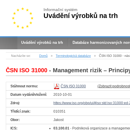
Informační systém
Uvádění výrobků na trh
Uvádění výrobků na trh
Databáze harmonizovaných no
Nacházíte se:
Domů
»
Terminologická databáze
»
ČSN ISO 31000 - nás
ČSN ISO 31000
- Management rizik – Princip
Stáhnout normu:
ČSN ISO 31000
(Zobrazit podrobnost
Datum vydání/vložení:
2010-10-01
Zdroj:
https://www.iso.org/obp/ui/#iso:std:iso:31000:ed-
Třidící znak:
010351
Obor:
Jakost
ICS:
03.100.01
- Podniková organizace a manageme