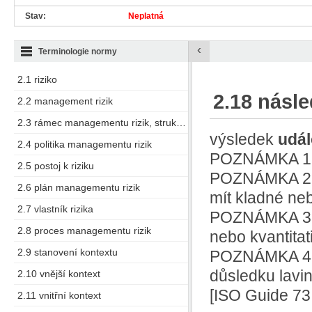
Stav:
Neplatná
‹
Terminologie normy
2.1 riziko
2.18 násl
2.2 management rizik
2.3 rámec managementu rizik, struktura managementu rizik
výsledek
udál
2.4 politika managementu rizik
POZNÁMKA 1 U
2.5 postoj k riziku
POZNÁMKA 2 N
2.6 plán managementu rizik
mít kladné neb
2.7 vlastník rizika
POZNÁMKA 3 N
2.8 proces managementu rizik
nebo kvantitat
2.9 stanovení kontextu
POZNÁMKA 4 P
důsledku lavi
2.10 vnější kontext
[ISO Guide 73:
2.11 vnitřní kontext