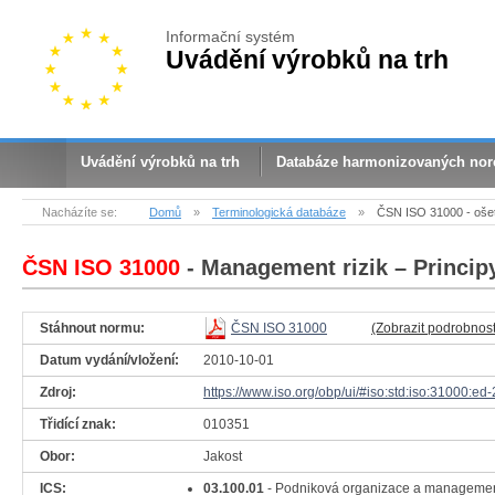
Informační systém
Uvádění výrobků na trh
Uvádění výrobků na trh
Databáze harmonizovaných no
Nacházíte se:
Domů
»
Terminologická databáze
»
ČSN ISO 31000 - ošetř
ČSN ISO 31000
- Management rizik – Princip
Stáhnout normu:
ČSN ISO 31000
(Zobrazit podrobnost
Datum vydání/vložení:
2010-10-01
Zdroj:
https://www.iso.org/obp/ui/#iso:std:iso:31000:ed-
Třidící znak:
010351
Obor:
Jakost
ICS:
03.100.01
- Podniková organizace a manageme