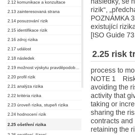
následky, se n
2.12 komunikace a konzultace
rizik“, „předch
2.13 zainteresovaná strana
POZNÁMKA 3 O
2.14 posuzování rizik
existující rizi
2.15 identifikace rizik
[ISO Guide 73:
2.16 zdroj rizika
2.17 událost
2.25 risk 
2.18 následek
2.19 možnost výskytu pravděpodobná možnost (výskytu)
process to mo
2.20 profil rizik
NOTE 1 Risk t
avoiding the ri
2.21 analýza rizika
activity that gi
2.22 kritéria rizika
taking or incr
2.23 úroveň rizika, stupeň rizika
sharing the ris
2.24 hodnocení rizik
contracts and 
2.25 ošetření rizika
retaining the 
2.26 opatření, řízení