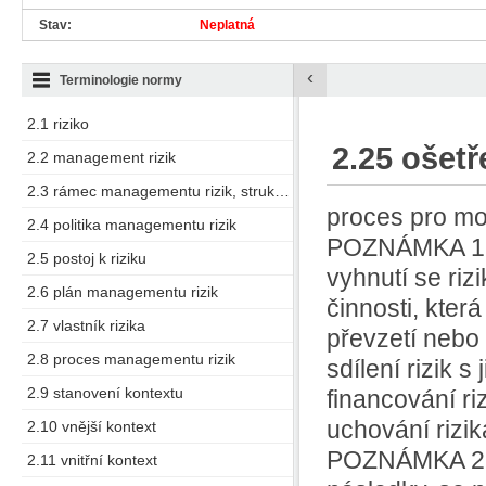
Stav:
Neplatná
‹
Terminologie normy
2.1 riziko
2.25 ošetř
2.2 management rizik
2.3 rámec managementu rizik, struktura managementu rizik
proces pro mo
2.4 politika managementu rizik
POZNÁMKA 1 O
2.5 postoj k riziku
vyhnutí se ri
2.6 plán managementu rizik
činnosti, která
2.7 vlastník rizika
převzetí nebo 
2.8 proces managementu rizik
sdílení rizik 
2.9 stanovení kontextu
financování riz
uchování rizi
2.10 vnější kontext
POZNÁMKA 2 Oš
2.11 vnitřní kontext