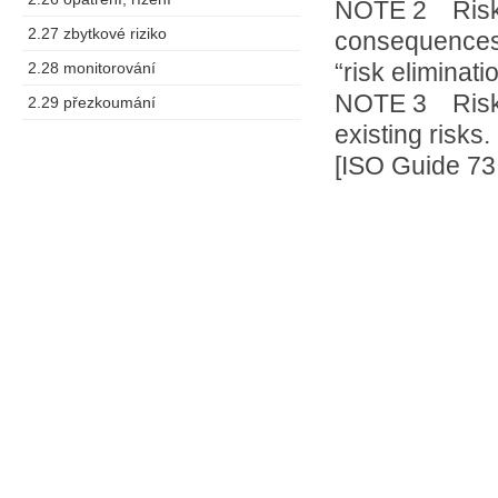
NOTE 2 Risk t
2.27 zbytkové riziko
consequences a
“risk eliminati
2.28 monitorování
NOTE 3 Risk t
2.29 přezkoumání
existing risks.
[ISO Guide 73: