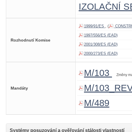
IZOLAČNÍ 
1999/91/ES
, (
CONSTRU
1997/556/ES (EAD)
Rozhodnutí Komise
2001/308/ES (EAD)
2000/273/ES (EAD)
M/103
Změny m
M/103_RE
Mandáty
M/489
Systémy posuzování a ověřování stálosti vlastností