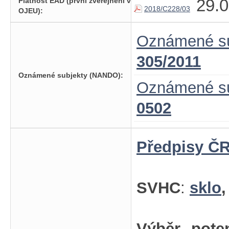
29.0
Platnost EAD (první zveřejnění v
2018/C228/03
OJEU):
Oznámené su
305/2011
Oznámené subjekty (NANDO):
Oznámené su
0502
Předpisy ČR
SVHC
:
sklo
Výběr pote