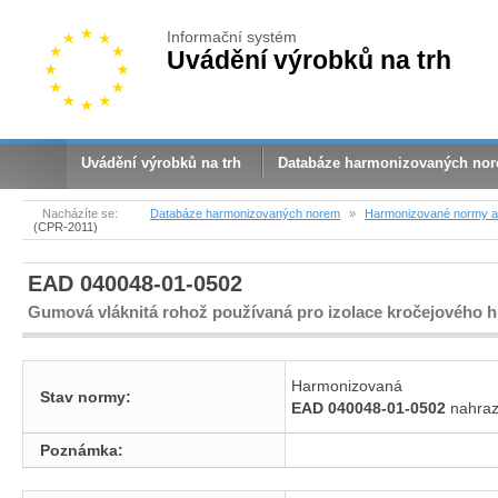
Informační systém
Uvádění výrobků na trh
Uvádění výrobků na trh
Databáze harmonizovaných no
Nacházíte se:
Databáze harmonizovaných norem
»
Harmonizované normy a 
(CPR-2011)
EAD 040048-01-0502
Gumová vláknitá rohož používaná pro izolace kročejového h
Harmonizovaná
Stav normy:
EAD 040048-01-0502
nahra
Poznámka: