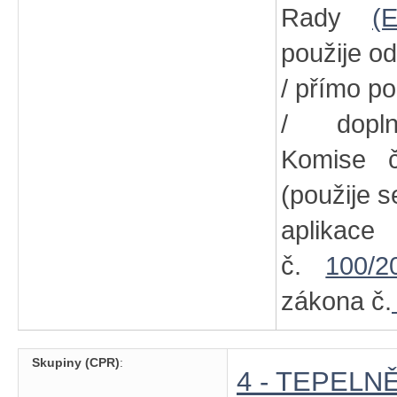
Rady
(
použije od
/ přímo po
/ dopln
Komise
(použije s
aplikac
č.
100/2
zákona č.
Skupiny (CPR)
:
4 - TEPELN