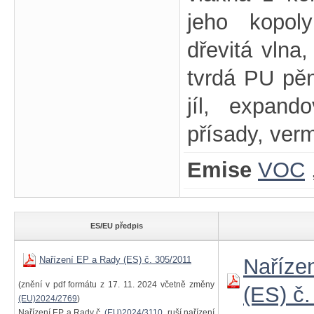
jeho kopoly
dřevitá vlna
tvrdá PU pěn
jíl, expando
přísady, verm
Emise
VOC
ES/EU předpis
Nařízení EP a Rady (ES) č. 305/2011
Naříze
(znění v pdf formátu z 17. 11. 2024 včetně změny
(ES) č
(EU)2024/2769
)
Nařízení EP a Rady č.
(EU)2024/3110
ruší nařízení