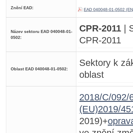
Znění EAD:
EAD 040048-01-0502 (EN
CPR-2011
| 
Název sektoru EAD 040048-01-
0502:
CPR-2011
Sektory k zá
Oblast EAD 040048-01-0502:
oblast
2018/C/092/6
(EU)2019/45
2019)+
oprav
ve znění zm