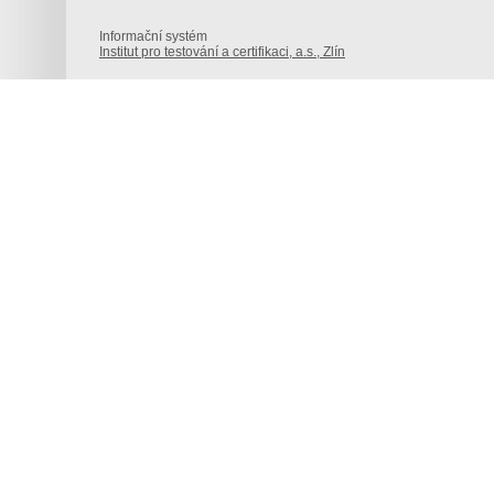
Informační systém
Institut pro testování a certifikaci, a.s., Zlín