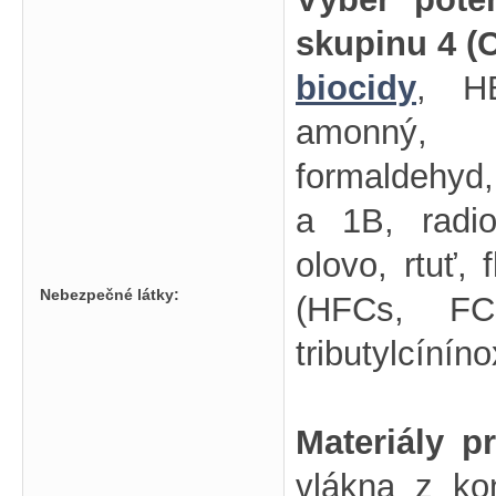
skupinu 4 (
biocidy
, HB
amonný, D
formaldehyd,
a 1B, radio
olovo, rtuť, 
Nebezpečné látky:
(HFCs, FC
tributylcíníno
Materiály p
vlákna z kon