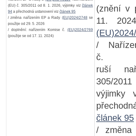
(EU) č. 305/2011 od 8. 1. 2026, výjimky viz
článek
(znění v 
94
a přechodná ustanovení viz
článek 95
/ změna nařízením EP a Rady
(EU)2024/2748
se
11. 202
použije od 29. 5. 2026
/ doplnění: nařízením Komise č.
(EU)2024/2769
(EU)2024
(použije se od 17. 11. 2024)
/ Naříz
č
ruší na
305/2011
výjimky
přechodn
článek 95
/ změna