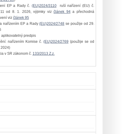
zení EP a Rady č.
(EU)2024/3110
ruší nařízení (EU) č.
11 od 8. 1. 2026, výjimky viz
článek 94
a přechodná
vení viz
článek 95
na nařízením EP a Rady
(EU)2024/2748
se použije od 29.
6
 aplikovatelný predpis
nění: nařízením Komise č.
(EU)2024/2769
(použije se od
. 2024)
cia v SR zákonom č.
133/2013 Z.z.