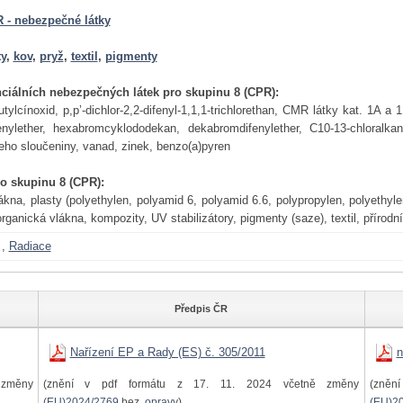
 - nebezpečné látky
ty
,
kov
,
pryž
,
textil
,
pigmenty
ciálních nebezpečných látek pro skupinu 8 (CPR):
utylcínoxid, p,p’-dichlor-2,2-difenyl-1,1,1-trichlorethan, CMR látky kat. 1A 
enylether, hexabromcyklododekan, dekabromdifenylether, C10-13-chloral
ho sloučeniny, vanad, zinek, benzo(a)pyren
ro skupinu 8 (CPR):
ákna, plasty (polyethylen, polyamid 6, polyamid 6.6, polypropylen, polyethyle
rganická vlákna, kompozity, UV stabilizátory, pigmenty (saze), textil, přírodní 
,
Radiace
Předpis ČR
Nařízení EP a Rady (ES) č. 305/2011
n
změny
(znění v pdf formátu z 17. 11. 2024 včetně změny
(zněn
(EU)2024/2769
bez
opravy
)
(EU)2