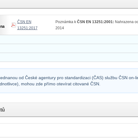
ČSN EN
Poznámka k
ČSN EN 13251:2001:
Nahrazena od
ena
13251:2017
2014
sjednanou od České agentury pro standardizaci (ČAS) službu ČSN on-lin
ednotlivce), mohou zde přímo otevírat citované ČSN.
tů