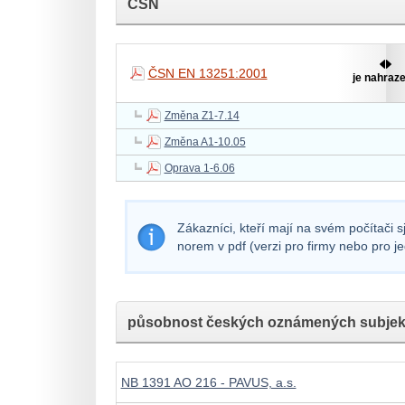
ČSN
ČSN EN 13251:2001
je nahraz
Změna Z1-7.14
Změna A1-10.05
Oprava 1-6.06
Zákazníci, kteří mají na svém počítači 
norem v pdf (verzi pro firmy nebo pro j
působnost českých oznámených subjek
NB 1391 AO 216 - PAVUS, a.s.