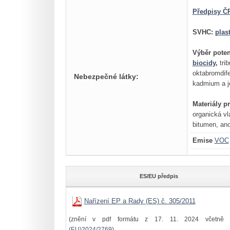
Předpisy ČR
SVHC:
plas
Výběr poten
biocidy
,
trib
oktabromdif
Nebezpečné látky:
kadmium a je
Materiály p
organická vl
bitumen, ano
Emise
VOC
ES/EU předpis
Nařízení EP a Rady (ES) č. 305/2011
(znění v pdf formátu z 17. 11. 2024 včetně 
(EU)2024/2769
)