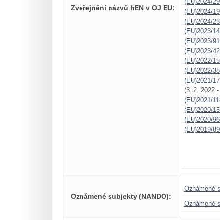
(EU)2024/29
Zveřejnění názvů hEN v OJ EU:
(EU)2024/19
(EU)2024/23
(EU)2023/14
(EU)2023/91
(EU)2023/42
(EU)2022/15
(EU)2022/38
(EU)2021/17
(3. 2. 2022 
(EU)2021/11
(EU)2020/15
(EU)2020/96
(EU)2019/89
Oznámené s
Oznámené subjekty (NANDO):
Oznámené s