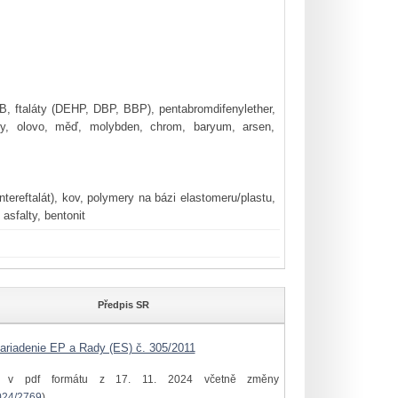
a 1B, ftaláty (DEHP, DBP, BBP), pentabromdifenylether,
kany, olovo, měď, molybden, chrom, baryum, arsen,
ntereftalát), kov, polymery na bázi elastomeru/plastu,
asfalty, bentonit
Předpis SR
ariadenie EP a Rady (ES) č. 305/2011
í v pdf formátu z 17. 11. 2024 včetně změny
024/2769
)