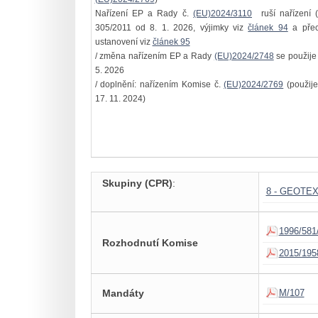
Nařízení EP a Rady č.
(EU)2024/3110
ruší nařízení (
305/2011 od 8. 1. 2026, výjimky viz
článek 94
a pře
ustanovení viz
článek 95
/ změna nařízením EP a Rady
(EU)2024/2748
se použije
5. 2026
/ doplnění: nařízením Komise č.
(EU)2024/2769
(použije
17. 11. 2024)
Skupiny (CPR)
:
8 - GEOTE
1996/581
Rozhodnutí Komise
2015/195
Mandáty
M/107