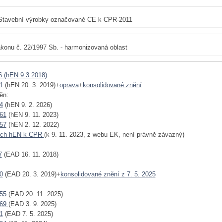
Stavební výrobky označované CE k CPR-2011
konu č. 22/1997 Sb. - harmonizovaná oblast
6 (hEN 9.3.2018)
1
(hEN 20. 3. 2019)+
oprava
+
konsolidované znění
ěn:
4
(hEN 9. 2. 2026)
61
(hEN 9. 11. 2023)
57
(hEN 2. 12. 2022)
ech hEN k CPR
(k 9. 11. 2023, z webu EK, není právně závazný)
7
(EAD 16. 11. 2018)
0
(EAD 20. 3. 2019)+
konsolidované znění z 7. 5. 2025
55
(EAD 20. 11. 2025)
769
(EAD 3. 9. 2025)
1
(EAD 7. 5. 2025)