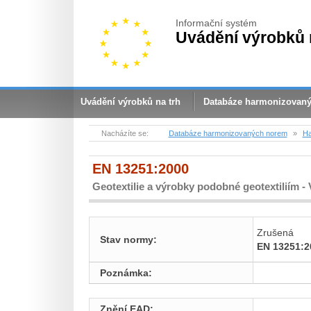
Informační systém
Uvádění výrobků 
Uvádění výrobků na trh
Databáze harmonizovan
Nacházíte se:
Databáze harmonizovaných norem
»
Ha
EN 13251:2000
Geotextilie a výrobky podobné geotextiliím -
Zrušená
Stav normy:
EN 13251:2
Poznámka:
Znění EAD: