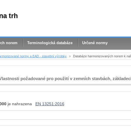
na trh
ých norem
Terminologická databáze
Určené normy
rmonizované normy a EAD - stavební výrobky
»
Databáze harmonizovaných norem k nař
 Vlastnosti požadované pro použití v zemních stavbách, základe
000
je nahrazena
EN 13251:2016