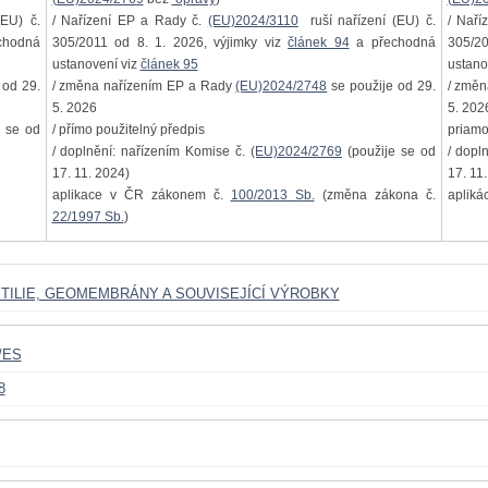
EU) č.
/ Nařízení EP a Rady č.
(EU)2024/3110
ruší nařízení (EU) č.
/ Naří
chodná
305/2011 od 8. 1. 2026, výjimky viz
článek 94
a přechodná
305/20
ustanovení viz
článek 95
ustano
 od 29.
/ změna nařízením EP a Rady
(EU)2024/2748
se použije od 29.
/ změ
5. 2026
5. 202
 se od
/ přímo použitelný předpis
priamo
/ doplnění: nařízením Komise č.
(EU)2024/2769
(použije se od
/ dopl
17. 11. 2024)
17. 11
aplikace v ČR zákonem č.
100/2013 Sb.
(změna zákona č.
apliká
22/1997 Sb.
)
XTILIE, GEOMEMBRÁNY A SOUVISEJÍCÍ VÝROBKY
/ES
8