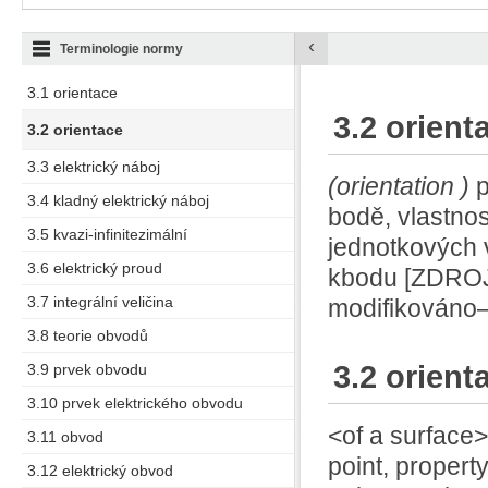
‹
Terminologie normy
3.1 orientace
3.2 orient
3.2 orientace
3.3 elektrický náboj
(orientation
)
p
3.4 kladný elektrický náboj
bodě, vlastno
3.5 kvazi-infinitezimální
jednotkových 
3.6 elektrický proud
kbodu [ZDROJ
3.7 integrální veličina
modifikováno
3.8 teorie obvodů
3.2 orient
3.9 prvek obvodu
3.10 prvek elektrického obvodu
<of a surface>
3.11 obvod
point, propert
3.12 elektrický obvod