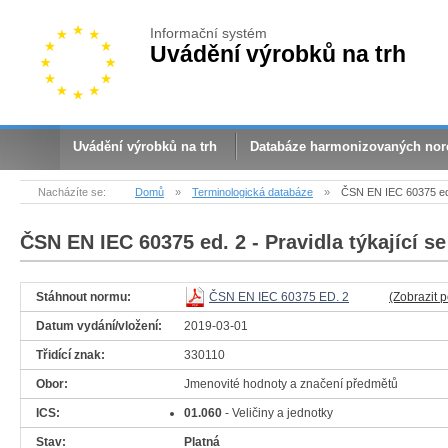
Informační systém
Uvádění výrobků na trh
Uvádění výrobků na trh
Databáze harmonizovaných no
Nacházíte se:
Domů
»
Terminologická databáze
»
ČSN EN IEC 60375 ed.
ČSN EN IEC 60375 ed. 2
- Pravidla týkající s
Stáhnout normu:
ČSN EN IEC 60375 ED. 2
(Zobrazit 
Datum vydání/vložení:
2019-03-01
Třidící znak:
330110
Obor:
Jmenovité hodnoty a značení předmětů
ICS:
01.060
- Veličiny a jednotky
Stav:
Platná