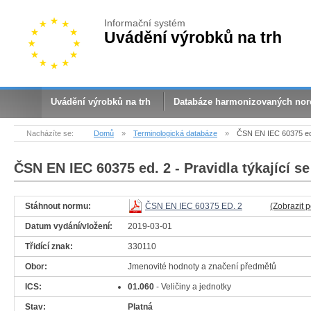
Informační systém
Uvádění výrobků na trh
Uvádění výrobků na trh
Databáze harmonizovaných no
Nacházíte se:
Domů
»
Terminologická databáze
»
ČSN EN IEC 60375 ed.
ČSN EN IEC 60375 ed. 2
- Pravidla týkající s
Stáhnout normu:
ČSN EN IEC 60375 ED. 2
(Zobrazit 
Datum vydání/vložení:
2019-03-01
Třidící znak:
330110
Obor:
Jmenovité hodnoty a značení předmětů
ICS:
01.060
- Veličiny a jednotky
Stav:
Platná