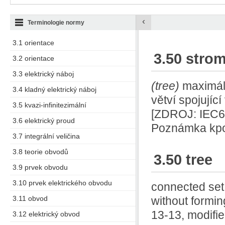
‹
Terminologie normy
3.1 orientace
3.50 stro
3.2 orientace
3.3 elektrický náboj
(tree)
maximál
3.4 kladný elektrický náboj
větví spojujíc
3.5 kvazi-infinitezimální
[ZDROJ: IEC6
3.6 elektrický proud
Poznámka kpol
3.7 integrální veličina
3.8 teorie obvodů
3.50 tree
3.9 prvek obvodu
3.10 prvek elektrického obvodu
connected set 
3.11 obvod
without formi
13-13, modifie
3.12 elektrický obvod