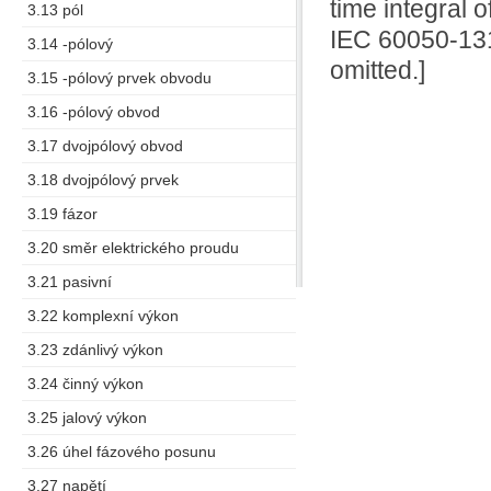
time integral 
3.13 pól
IEC 60050-131
3.14 -pólový
omitted.]
3.15 -pólový prvek obvodu
3.16 -pólový obvod
3.17 dvojpólový obvod
3.18 dvojpólový prvek
3.19 fázor
3.20 směr elektrického proudu
3.21 pasivní
3.22 komplexní výkon
3.23 zdánlivý výkon
3.24 činný výkon
3.25 jalový výkon
3.26 úhel fázového posunu
3.27 napětí