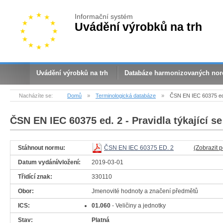
Informační systém
Uvádění výrobků na trh
Uvádění výrobků na trh
Databáze harmonizovaných no
Nacházíte se:
Domů
»
Terminologická databáze
»
ČSN EN IEC 60375 ed.
ČSN EN IEC 60375 ed. 2
- Pravidla týkající s
Stáhnout normu:
ČSN EN IEC 60375 ED. 2
(Zobrazit 
Datum vydání/vložení:
2019-03-01
Třidící znak:
330110
Obor:
Jmenovité hodnoty a značení předmětů
ICS:
01.060
- Veličiny a jednotky
Stav:
Platná