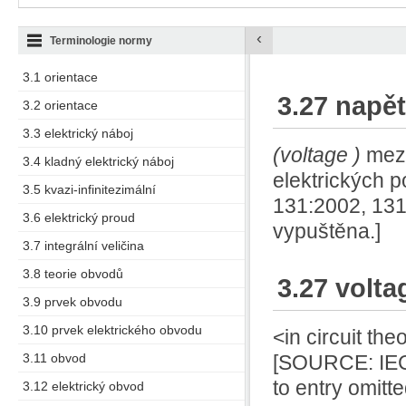
‹
Terminologie normy
3.1 orientace
3.27 napět
3.2 orientace
3.3 elektrický náboj
(voltage
)
mez
3.4 kladný elektrický náboj
elektrických p
3.5 kvazi-infinitezimální
131:2002, 131
3.6 elektrický proud
vypuštěna.]
3.7 integrální veličina
3.8 teorie obvodů
3.27 volta
3.9 prvek obvodu
3.10 prvek elektrického obvodu
<in circuit th
3.11 obvod
[SOURCE: IEC 
to entry omitte
3.12 elektrický obvod