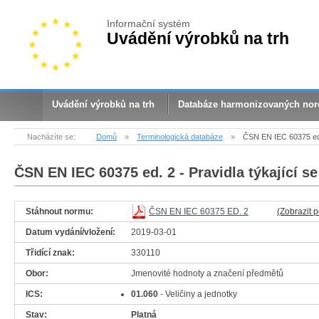
Informační systém
Uvádění výrobků na trh
Uvádění výrobků na trh
Databáze harmonizovaných no
Nacházíte se:
Domů
»
Terminologická databáze
»
ČSN EN IEC 60375 ed.
ČSN EN IEC 60375 ed. 2
- Pravidla týkající s
Stáhnout normu:
ČSN EN IEC 60375 ED. 2
(Zobrazit 
Datum vydání/vložení:
2019-03-01
Třidící znak:
330110
Obor:
Jmenovité hodnoty a značení předmětů
ICS:
01.060
- Veličiny a jednotky
Stav:
Platná