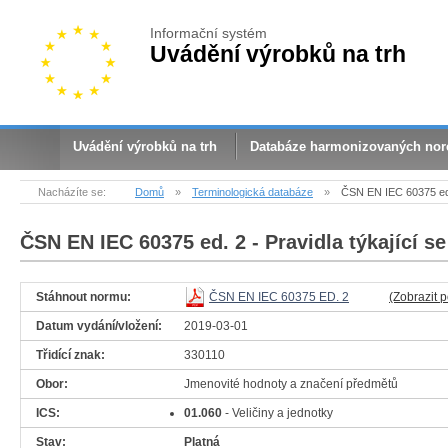
Informační systém
Uvádění výrobků na trh
Uvádění výrobků na trh
Databáze harmonizovaných no
Nacházíte se:
Domů
»
Terminologická databáze
»
ČSN EN IEC 60375 ed. 
ČSN EN IEC 60375 ed. 2
- Pravidla týkající s
Stáhnout normu:
ČSN EN IEC 60375 ED. 2
(Zobrazit 
Datum vydání/vložení:
2019-03-01
Třidící znak:
330110
Obor:
Jmenovité hodnoty a značení předmětů
ICS:
01.060
- Veličiny a jednotky
Stav:
Platná