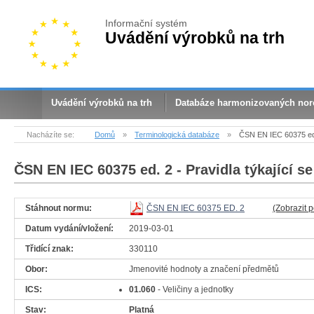
Informační systém
Uvádění výrobků na trh
Uvádění výrobků na trh
Databáze harmonizovaných no
Nacházíte se:
Domů
»
Terminologická databáze
»
ČSN EN IEC 60375 ed. 
ČSN EN IEC 60375 ed. 2
- Pravidla týkající s
Stáhnout normu:
ČSN EN IEC 60375 ED. 2
(Zobrazit 
Datum vydání/vložení:
2019-03-01
Třidící znak:
330110
Obor:
Jmenovité hodnoty a značení předmětů
ICS:
01.060
- Veličiny a jednotky
Stav:
Platná