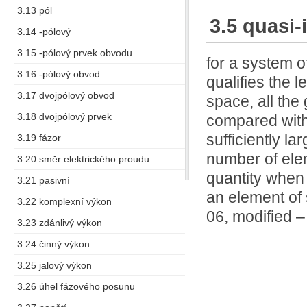
3.13 pól
3.5 quasi-
3.14 -pólový
3.15 -pólový prvek obvodu
for a system o
3.16 -pólový obvod
qualifies the 
3.17 dvojpólový obvod
space, all the
3.18 dvojpólový prvek
compared with
sufficiently la
3.19 fázor
number of elem
3.20 směr elektrického proudu
quantity when 
3.21 pasivní
an element o
3.22 komplexní výkon
06, modified –
3.23 zdánlivý výkon
3.24 činný výkon
3.25 jalový výkon
3.26 úhel fázového posunu