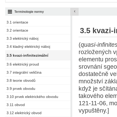
‹
Terminologie normy
3.1 orientace
3.5 kvazi-
3.2 orientace
3.3 elektrický náboj
(
quasi-infinite
3.4 kladný elektrický náboj
rozložených vp
3.5 kvazi-infinitezimální
elementu pros
3.6 elektrický proud
srovnání sgeo
3.7 integrální veličina
dostatečně ve
množství základ
3.8 teorie obvodů
když je sčítán
3.9 prvek obvodu
takového ele
3.10 prvek elektrického obvodu
121-11-06, mo
3.11 obvod
vypuštěny.]
3.12 elektrický obvod