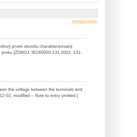
Nahlásit chybu
pólový prvek obvodu charakterizovaný
o prvku [ZDROJ: IEC60050-131:2002, 131-
ween the voltage between the terminals and
2-02, modified – Note to entry omitted.]