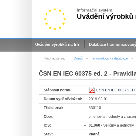
Informační systém
Uvádění výrobků 
Uvádění výrobků na trh
Databáze harmonizovan
Nacházíte se:
Domů
»
Terminologická databáze
»
ČSN EN IEC 60375 ed. 2
- Pravidl
Stáhnout normu:
ČSN EN IEC 60375 ED.
Datum vydání/vložení:
2019-03-01
Třidící znak:
330110
Obor:
Jmenovité hodnoty a značen
ICS:
01.060
- Veličiny a jednotky
Stav:
Platná