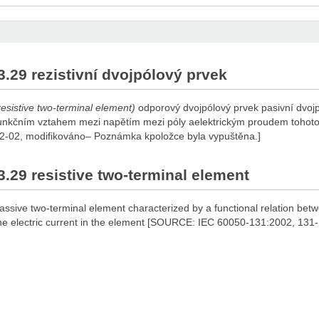
3.29 rezistivní dvojpólový prvek
resistive two-terminal element)
odporový dvojpólový prvek pasivní dvoj
unkčním vztahem mezi napětím mezi póly aelektrickým proudem tohot
2-02, modifikováno– Poznámka kpoložce byla vypuštěna.]
3.29 resistive two-terminal element
assive two-terminal element characterized by a functional relation bet
he electric current in the element [SOURCE: IEC 60050-131:2002, 131-1