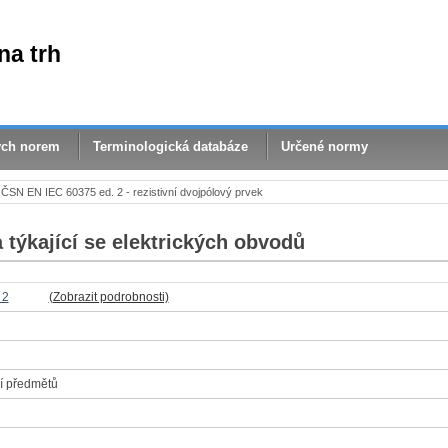
na trh
ých norem
Terminologická databáze
Určené normy
ČSN EN IEC 60375 ed. 2 - rezistivní dvojpólový prvek
a týkající se elektrických obvodů
 2
(Zobrazit podrobnosti)
í předmětů