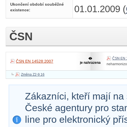
Ukončení období souběžné
01.01.2009 (
existence:
ČSN
ČSN EN 
ČSN EN 14528:2007
je nahrazena
neharmoniz
Změna Z2-9.16
Zákazníci, kteří mají n
České agentury pro sta
line pro elektronický př