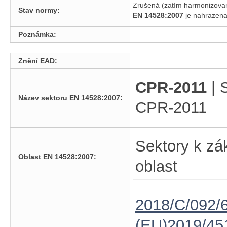
Zrušená (zatím harmonizova
Stav normy:
EN 14528:2007
je nahraze
Poznámka:
Znění EAD:
CPR-2011
| 
Název sektoru EN 14528:2007:
CPR-2011
Sektory k zá
Oblast EN 14528:2007:
oblast
2018/C/092/6
(EU)2019/45