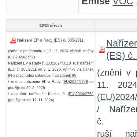
Emise
VOC
ES/EU předpis
Nařízení EP a Rady (ES) č. 305/2011
Naříze
(znění v pdf formátu z 17. 11. 2024 včetně změny
(ES) č
(EU)2024/2769
)
Nařízení EP a Rady č.
(EU)2024/3110
ruší nařízení
(EU) č. 305/2011 od 8. 1. 2026, výjimky viz
článek
(znění v 
94
a přechodná ustanovení viz
článek 95
/ změna nařízením EP a Rady
(EU)2024/2748
se
11. 202
použije od 29. 5. 2026
/ doplnění: nařízením Komise č.
(EU)2024/2769
(EU)2024
(použije se od 17. 11. 2024)
/ Naříz
č
ruší na