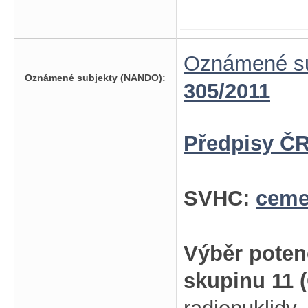
Oznámené su
Oznámené subjekty (NANDO):
305/2011
Předpisy ČR
SVHC:
ceme
Výběr poten
skupinu 11 