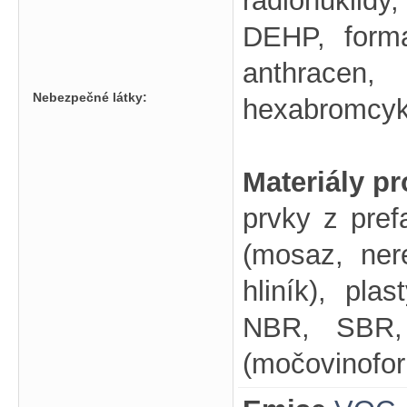
radionuklid
DEHP, form
anthrac
Nebezpečné látky:
hexabromcyk
Materiály pr
prvky z pref
(mosaz, nere
hliník), pl
NBR, SBR, s
(močovinofor