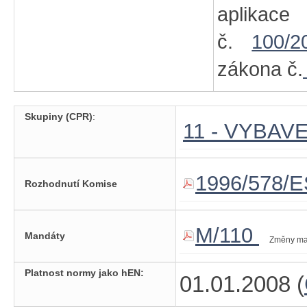
aplikac
č.
100/2
zákona č.
Skupiny (CPR)
:
11 - VYBA
1996/578/E
Rozhodnutí Komise
M/110
Mandáty
Změny ma
Platnost normy jako hEN:
01.01.2008 (