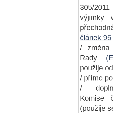
305/2011
výjimky
přechodn
článek 95
/ změna
Rady
(
použije od
/ přímo po
/ dopln
Komise
(použije s