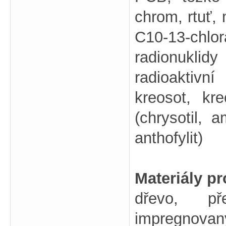
chrom, rtuť, 
C10-13-chl
radionuklidy
radioaktivní
kreosot, kr
(chrysotil, a
anthofylit)
Materiály p
dřevo, př
impregnova