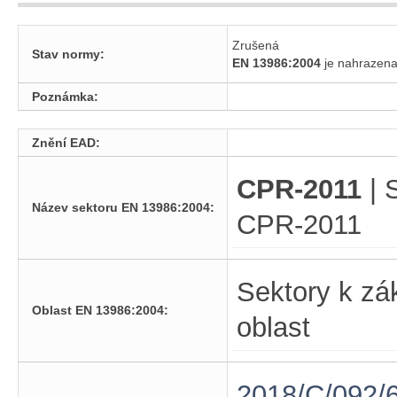
Zrušená
Stav normy:
EN 13986:2004
je nahraze
Poznámka:
Znění EAD:
CPR-2011
| 
Název sektoru EN 13986:2004:
CPR-2011
Sektory k zá
Oblast EN 13986:2004:
oblast
2018/C/092/6