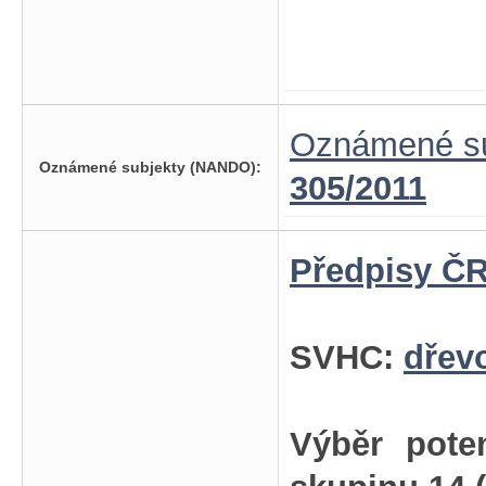
Oznámené su
Oznámené subjekty (NANDO):
305/2011
Předpisy ČR
SVHC:
dřev
Výběr pote