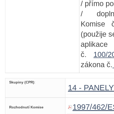
/ přímo po
/ dopln
Komise
(použije s
aplikac
č.
100/2
zákona č.
Skupiny (CPR)
:
14 - PANEL
1997/462/E
Rozhodnutí Komise