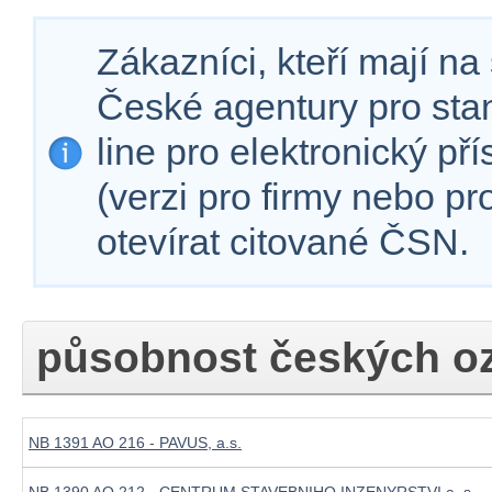
Zákazníci, kteří mají n
České agentury pro sta
line pro elektronický př
(verzi pro firmy nebo p
otevírat citované ČSN.
působnost českých o
NB 1391 AO 216 - PAVUS, a.s.