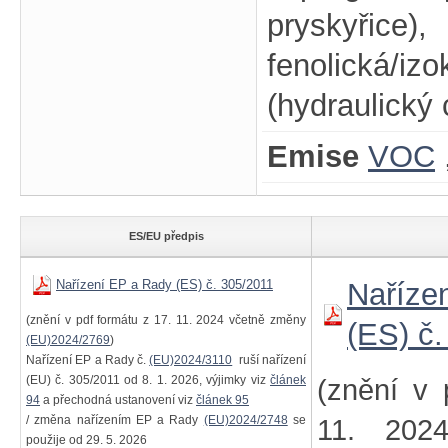
pryskyřice),
fenolická/i
(hydraulický
Emise
VOC
ES/EU předpis
Nařízení EP a Rady (ES) č. 305/2011
Naříze
(znění v pdf formátu z 17. 11. 2024 včetně změny
(ES) č
(EU)2024/2769
)
Nařízení EP a Rady č.
(EU)2024/3110
ruší nařízení
(EU) č. 305/2011 od 8. 1. 2026, výjimky viz
článek
(znění v 
94
a přechodná ustanovení viz
článek 95
/ změna nařízením EP a Rady
(EU)2024/2748
se
11. 202
použije od 29. 5. 2026