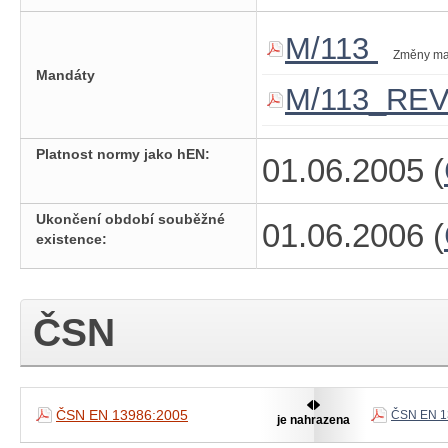
M/113
Změny ma
Mandáty
M/113_RE
Platnost normy jako hEN:
01.06.2005 (
Ukončení období souběžné
01.06.2006 (
existence:
ČSN
ČSN EN 13986:2005
ČSN EN 1
je nahrazena