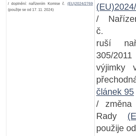
/ doplnění: nařízením Komise č.
(EU)2024/2769
(EU)2024
(použije se od 17. 11. 2024)
/ Naříz
č
ruší na
305/2011
výjimky
přechodn
článek 95
/ změna
Rady
(
použije od