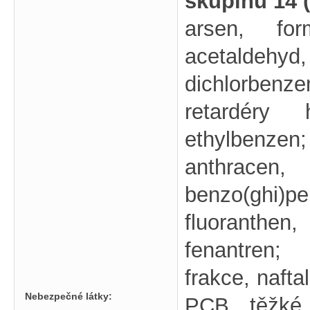
skupinu 14 
arsen, fo
acetaldehyd,
dichlorbenz
retardéry 
ethylbenzen;
anthracen, 
benzo(ghi)pe
fluoranthen
fenantren; 
frakce, nafta
Nebezpečné látky:
PCB, těžké 