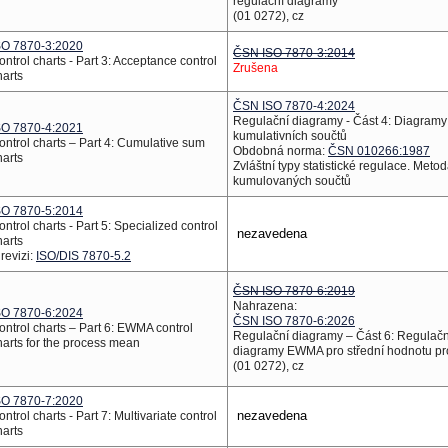
regulační diagramy
(01 0272), cz
SO 7870-3:2020
ČSN ISO 7870-3:2014
ontrol charts - Part 3: Acceptance control
Zrušena
harts
ČSN ISO 7870-4:2024
Regulační diagramy - Část 4: Diagramy
SO 7870-4:2021
kumulativních součtů
ontrol charts – Part 4: Cumulative sum
Obdobná norma:
ČSN 010266:1987
harts
Zvláštní typy statistické regulace. Meto
kumulovaných součtů
SO 7870-5:2014
ontrol charts - Part 5: Specialized control
nezavedena
harts
 revizi:
ISO/DIS 7870-5.2
ČSN ISO 7870-6:2019
Nahrazena:
SO 7870-6:2024
ČSN ISO 7870-6:2026
ontrol charts – Part 6: EWMA control
Regulační diagramy – Část 6: Regulačn
harts for the process mean
diagramy EWMA pro střední hodnotu p
(01 0272), cz
SO 7870-7:2020
nezavedena
ontrol charts - Part 7: Multivariate control
harts