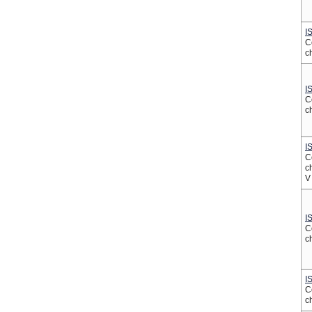
I
C
c
I
C
c
I
C
c
V
I
C
c
I
C
c