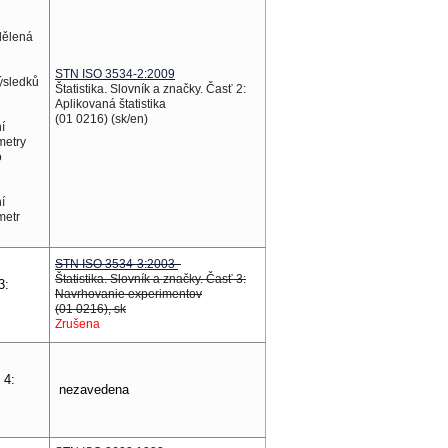
dělená
STN ISO 3534-2:2009
výsledků
Štatistika. Slovník a značky. Časť 2:
Aplikovaná štatistika
(01 0216) (sk/en)
í
metry
o
í
metr
STN ISO 3534-3:2003
Štatistika. Slovník a značky. Časť 3:
3:
Navrhovanie experimentov
(01 0216), sk
Zrušena
 4:
nezavedena