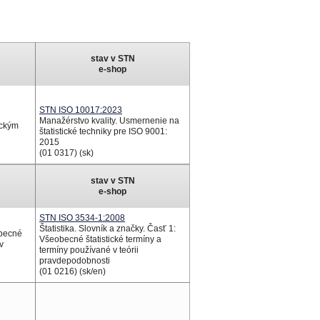
stav v STN
e-shop
STN ISO 10017:2023
Manažérstvo kvality. Usmernenie na
ickým
štatistické techniky pre ISO 9001:
2015
(01 0317) (sk)
stav v STN
e-shop
STN ISO 3534-1:2008
Štatistika. Slovník a značky. Časť 1:
Obecné
Všeobecné štatistické termíny a
v
termíny používané v teórii
pravdepodobnosti
(01 0216) (sk/en)