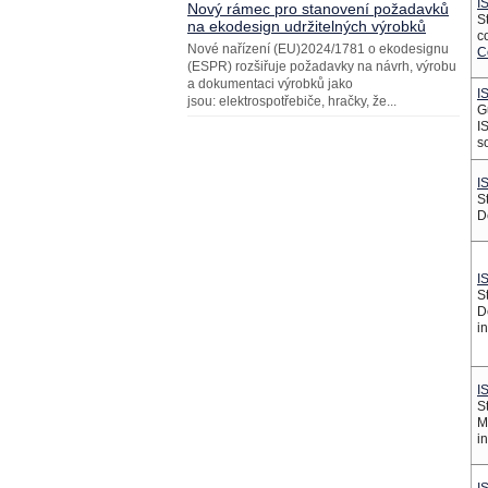
I
Nový rámec pro stanovení požadavků
St
na ekodesign udržitelných výrobků
c
Nové nařízení (EU)2024/1781 o ekodesignu
C
(ESPR) rozšiřuje požadavky na návrh, výrobu
a dokumentaci výrobků jako
I
jsou: elektrospotřebiče, hračky, že...
G
I
s
I
St
D
I
St
D
i
I
St
M
i