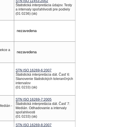
STN ISO 11453:2002
Štatistická interpretácia údajov. Testy
a intervaly spoľahlivosti pre podiely
(01 0236) (sk)
nezavedena
tekce a
nezavedena
STN ISO 16269-6:2007
Štatistická interpretácia dát. Časť 6:
Stanovenie štatistických tolerančných
intervalov
(01 0233) (sk)
STN ISO 16269-7:2005
Štatistická interpretácia dát. Časť 7:
 Medián -
Medián. Odhadovanie a intervaly
spoľahlivosti
(01 0233) (sk)
STN ISO 16269-8:2007