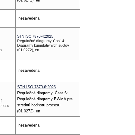
(01 0272), en
nezavedena
STN ISO 7870-4:2025
Regulačné diagramy. Časť 4:
Diagramy kumulatívnych súčtov
da
(01 0272), en
nezavedena
STN ISO 7870-6:2026
Regulačné diagramy. Časť 6:
Regulačné diagramy EWMA pre
í
strednú hodnotu procesu
rocesu
(01 0272), en
nezavedena