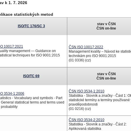
av k 1. 7. 2026
likace statistických metod
stav v ČSN
ISO/TC 176/SC 3
ČSN on-line
SO 10017:2021
ČSN ISO 10017:2022
uality management — Guidance on
Management kvality – Návod ke statist
tatistical techniques for ISO 9001:2015
technikám pro ISO 9001:2015
(01 0336) (cz)
stav v ČSN
ISO/TC 69
ČSN
on-line
ČSN ISO 3534-1:2010
SO 3534-1:2006
Statistika - Slovník a značky - Část 1: 
tatistics - Vocabulary and symbols - Part
statistické termíny a termíny používané 
: General statistical terms and terms used
pravděpodobnosti
 probability
(01 0216) (cz)
ČSN ISO 3534-2:2010
Statistika - Slovník a značky - Část 2:
Aplikovaná statistika