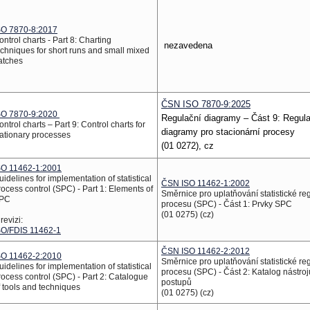
SO 7870-8:2017
ontrol charts - Part 8: Charting
nezavedena
echniques for short runs and small mixed
atches
ČSN ISO 7870-9:2025
SO 7870-9:2020
Regulační diagramy – Část 9: Regul
ontrol charts – Part 9: Control charts for
diagramy pro stacionární procesy
tationary processes
(01 0272), cz
SO 11462-1:2001
uidelines for implementation of statistical
ČSN ISO 11462-1:2002
rocess control (SPC) - Part 1: Elements of
Směrnice pro uplatňování statistické re
PC
procesu (SPC) - Část 1: Prvky SPC
(01 0275) (cz)
revizi:
SO/FDIS 11462-1
ČSN ISO 11462-2:2012
SO 11462-2:2010
Směrnice pro uplatňování statistické re
uidelines for implementation of statistical
procesu (SPC) - Část 2: Katalog nástroj
rocess control (SPC) - Part 2: Catalogue
postupů
f tools and techniques
(01 0275) (cz)