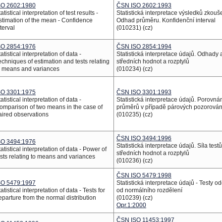
SO 2602:1980
ČSN ISO 2602:1993
atistical interpretation of test results -
Statistická interpretace výsledků zkouš
stimation of the mean - Confidence
Odhad průměru. Konfidenční interval
terval
(010231) (cz)
SO 2854:1976
ČSN ISO 2854:1994
atistical interpretation of data -
Statistická interpretace údajů. Odhady a
echniques of estimation and tests relating
středních hodnot a rozptylů
o means and variances
(010234) (cz)
SO 3301:1975
ČSN ISO 3301:1993
atistical interpretation of data -
Statistická interpretace údajů. Porovná
omparison of two means in the case of
průměrů v případě párových pozorován
aired observations
(010235) (cz)
ČSN ISO 3494:1996
SO 3494:1976
Statistická interpretace údajů. Síla testů
atistical interpretation of data - Power of
středních hodnot a rozptylů
ests relating to means and variances
(010236) (cz)
ČSN ISO 5479:1998
SO 5479:1997
Statistická interpretace údajů - Testy o
atistical interpretation of data - Tests for
od normálního rozdělení
eparture from the normal distribution
(010239) (cz)
Opr.1:2000
ČSN ISO 11453:1997