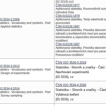
(01 0216) (cz)
ČSN 010220:1977
Aplikovaná statistika. Rovnoměrně roz
náhodná čísla
ČSN 010222:1979
SO 3534-2:2006
Aplikovaná statistika. Testy odlehlosti 
tatistics - Vocabulary and symbols - Part
pozorování
 Applied statistics
ČSN 010228:1987
Aplikovaná statistika. Pravidla stanoven
odhadů a konfidenčních mezí pro para
binomického a záporného binomickéh
rozdělení
ČSN 010229:1987
Aplikovaná statistika. Pravidla stanoven
odhadů a konfidenčních mezí pro para
Poissonova rozdělení
ČSN ISO 3534-3:2019
SO 3534-3:2013
Statistika - Slovník a značky - Část 
tatistics - Vocabulary and symbols - Part
Navrhování experimentů
: Design of experiments
(01 0216), cz
ČSN ISO 3534-4:2026
SO 3534-4:2014
Statistika – Slovník a značky – Část
tatistics - Vocabulary and symbols - Part
Výběrová šetření
: Survey sampling
(01 0216), cz