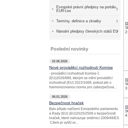
Evropské právní předpisy na portálu
EUR-Lex
Termíny, definice a zkratky
I
S
Národní předpisy členských států EU
2:
Poslední novinky
02.06.2026
Nové prováděcí rozhodnutí Komise
- prováděcí rozhodnutí Komise č.
(EU)2026/989, kterým se mění prováděcí
I
rozhodnutí (EU) 2022/1668, pokud jde o
S
harmonizovanou normu pro zabezpečova...
3
06.01.2026
Bezpečnost hraček
I
Bylo přijato nařízení Evropského parlamentu
S
a Rady (EU) (EU)2025/2509 o bezpečnosti
4
hraček, které nahrazuje směrnici 2009/48/ES.
Cílem je vyšší oc...