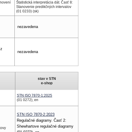
anovení
Štatistická interpretácia dát. Časť 8:
Stanovenie predikčných intervalov
(01 0233) (sk)
nezavedena
 z
nezavedena
stav v STN
e-shop
STN ISO 7870-1:2025
(01 0272), en
STN ISO 7870-2:2023
Regulačné diagramy. Časť 2:
Shewhartove regulačné diagramy
tovy