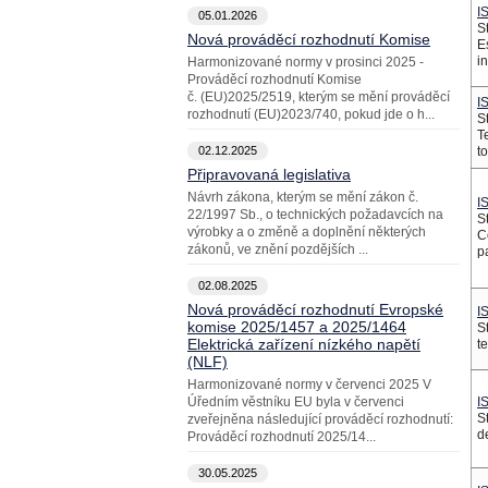
I
05.01.2026
St
Nová prováděcí rozhodnutí Komise
E
in
Harmonizované normy v prosinci 2025 -
Prováděcí rozhodnutí Komise
č. (EU)2025/2519, kterým se mění prováděcí
I
rozhodnutí (EU)2023/740, pokud jde o h...
St
T
02.12.2025
t
Připravovaná legislativa
Návrh zákona, kterým se mění zákon č.
I
22/1997 Sb., o technických požadavcích na
St
výrobky a o změně a doplnění některých
C
zákonů, ve znění pozdějších ...
p
02.08.2025
Nová prováděcí rozhodnutí Evropské
I
komise 2025/1457 a 2025/1464
St
Elektrická zařízení nízkého napětí
t
(NLF)
Harmonizované normy v červenci 2025 V
Úředním věstníku EU byla v červenci
I
St
zveřejněna následující prováděcí rozhodnutí:
d
Prováděcí rozhodnutí 2025/14...
30.05.2025