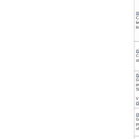
I
C
t
b
I
C
s
I
G
p
S
V 
I
I
G
p
o