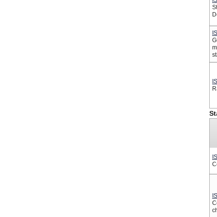
I
St
D
I
G
m
s
I
R
St
I
C
I
C
c