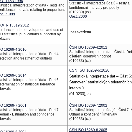
SO 11453:1996
Statistická interpretace údajů - Testy a
atistical interpretation of data - Tests and
konfidenční intervaly pro podíly
onfidence intervals relating to proportions
(010239) (cz)
or 1:1999
Opr.1:2000
SO/TR 13519:2012
uidance on the development and use of
nezavedena
SO statistical publications supported by
oftware
ČSN ISO 16269-4:2012
SO 16269-4:2010
Statistická interpretace dat - Část 4: De
atistical interpretation of data - Part 4:
ošetření odlehlých hodnot
etection and treatment of outliers
(010233) (cz)
ČSN ISO 16269-6:2026
SO 16269-6:2014
Statistická interpretace dat – Část 6:
atistical interpretation of data - Part 6:
Stanovení statistických tolerančních
etermination of statistical tolerance
intervalů
ntervals
(01 0233), cz
SO 16269-7:2001
ČSN ISO 16269-7:2002
atistical interpretation of data - Part 7:
Statistická interpretace údajů - Část 7:
edian - Estimation and confidence
Odhad a konfidenční intervaly
ntervals
(010233) (cz)
ČSN ISO 16269-8:2005