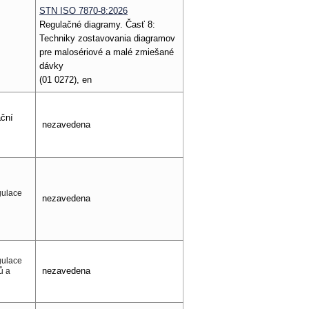
STN ISO 7870-8:2026
Regulačné diagramy. Časť 8:
Techniky zostavovania diagramov
pre malosériové a malé zmiešané
dávky
(01 0272), en
ační
nezavedena
gulace
nezavedena
gulace
nezavedena
ů a