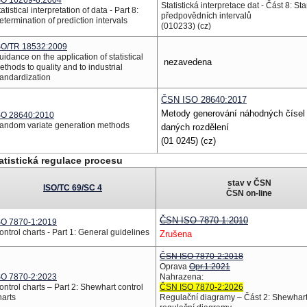
SO 16269-8:2004
Statistická interpretace dat - Část 8: St
atistical interpretation of data - Part 8:
předpovědních intervalů
etermination of prediction intervals
(010233) (cz)
SO/TR 18532:2009
uidance on the application of statistical
nezavedena
ethods to quality and to industrial
tandardization
ČSN ISO 28640:2017
Metody generování náhodných čísel
SO 28640:2010
andom variate generation methods
daných rozdělení
(01 0245) (cz)
atistická regulace procesu
stav v ČSN
ISO/TC 69/SC 4
ČSN on-line
ČSN ISO 7870-1:2010
SO 7870-1:2019
ontrol charts - Part 1: General guidelines
Zrušena
ČSN ISO 7870-2:2018
Oprava
Opr.1:2021
SO 7870-2:2023
Nahrazena:
ontrol charts – Part 2: Shewhart control
ČSN ISO 7870-2:2026
harts
Regulační diagramy – Část 2: Shewhar