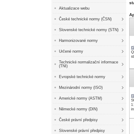
st
Aktualizace webu
Ap
České technické normy (ČSN)
Slovenské technické normy (STN)
Harmonizované normy
I
Určené normy
Q
s
Technické normalizační informace
(TNI)
Evropské technické normy
Mezinárodní normy (ISO)
I
Americké normy (ASTM)
S
1
Německé normy (DIN)
in
České právní předpisy
Slovenské právní předpisy