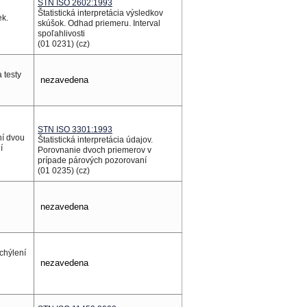
STN ISO 2602:1993
Štatistická interpretácia výsledkov
ek.
skúšok. Odhad priemeru. Interval
spoľahlivosti
(01 0231) (cz)
 testy
nezavedena
STN ISO 3301:1993
ní dvou
Štatistická interpretácia údajov.
í
Porovnanie dvoch priemerov v
prípade párových pozorovaní
(01 0235) (cz)
nezavedena
dchýlení
nezavedena