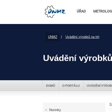
ÚŘAD
METROLOG
UNMZ
⟩
Uvádění výrobků na trh
Uvádění výrobků
DOMŮ
O PORTÁLU
UVÁDĚNÍ VÝROB
S
Novinky