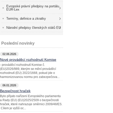
Evropské právní předpisy na portálu
EUR-Lex
Termíny, definice a zkratky
Národní předpisy členských států EU
Poslední novinky
02.06.2026
Nové prováděcí rozhodnutí Komise
- prováděcí rozhodnutí Komise č.
(EU)2026/989, kterým se mění prováděcí
rozhodnutí (EU) 2022/1668, pokud jde o
harmonizovanou normu pro zabezpečova...
06.01.2026
Bezpečnost hraček
Bylo přijato nařízení Evropského parlamentu
a Rady (EU) (EU)2025/2509 o bezpečnosti
hraček, které nahrazuje směrnici 2009/48/ES.
Cílem je vyšší oc...