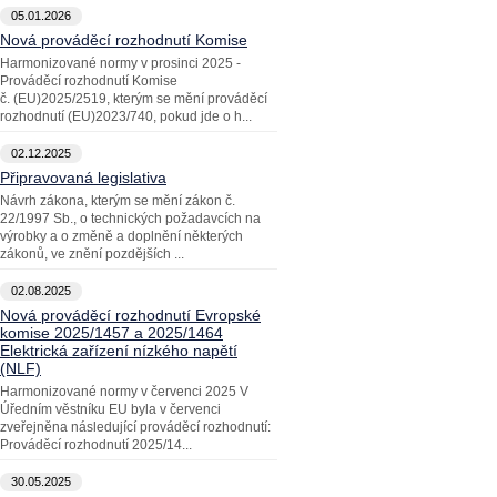
05.01.2026
Nová prováděcí rozhodnutí Komise
Harmonizované normy v prosinci 2025 -
Prováděcí rozhodnutí Komise
č. (EU)2025/2519, kterým se mění prováděcí
rozhodnutí (EU)2023/740, pokud jde o h...
02.12.2025
Připravovaná legislativa
Návrh zákona, kterým se mění zákon č.
22/1997 Sb., o technických požadavcích na
výrobky a o změně a doplnění některých
zákonů, ve znění pozdějších ...
02.08.2025
Nová prováděcí rozhodnutí Evropské
komise 2025/1457 a 2025/1464
Elektrická zařízení nízkého napětí
(NLF)
Harmonizované normy v červenci 2025 V
Úředním věstníku EU byla v červenci
zveřejněna následující prováděcí rozhodnutí:
Prováděcí rozhodnutí 2025/14...
30.05.2025