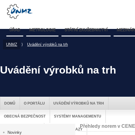
ÚŘAD
METROLOGIE
STÁTNÍ ZKUŠEBNICTVÍ
MEZINÁR
UNMZ
⟩
Uvádění výrobků na trh
Uvádění výrobků na trh
DOMŮ
O PORTÁLU
UVÁDĚNÍ VÝROBKŮ NA TRH
OBECNÁ BEZPEČNOST
SYSTÉMY MANAGEMENTU
Přehledy norem v CEN
DOZOR NAD TRHEM
UŽITEČNÉ ODKAZY
Novinky