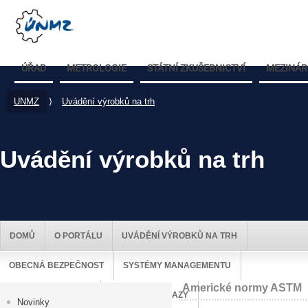
ÚŘAD
METROLOGIE
STÁTNÍ ZKUŠEBNICTVÍ
MEZINÁR
UNMZ
⟩
Uvádění výrobků na trh
Uvádění výrobků na trh
DOMŮ
O PORTÁLU
UVÁDĚNÍ VÝROBKŮ NA TRH
OBECNÁ BEZPEČNOST
SYSTÉMY MANAGEMENTU
Americké normy ASTM
DOZOR NAD TRHEM
UŽITEČNÉ ODKAZY
Novinky