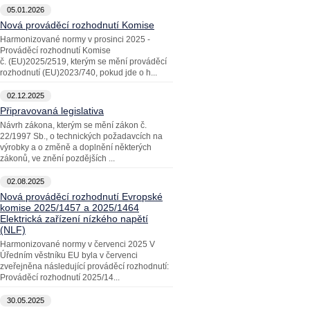
05.01.2026
Nová prováděcí rozhodnutí Komise
Harmonizované normy v prosinci 2025 -
Prováděcí rozhodnutí Komise
č. (EU)2025/2519, kterým se mění prováděcí
rozhodnutí (EU)2023/740, pokud jde o h...
02.12.2025
Připravovaná legislativa
Návrh zákona, kterým se mění zákon č.
22/1997 Sb., o technických požadavcích na
výrobky a o změně a doplnění některých
zákonů, ve znění pozdějších ...
02.08.2025
Nová prováděcí rozhodnutí Evropské
komise 2025/1457 a 2025/1464
Elektrická zařízení nízkého napětí
(NLF)
Harmonizované normy v červenci 2025 V
Úředním věstníku EU byla v červenci
zveřejněna následující prováděcí rozhodnutí:
Prováděcí rozhodnutí 2025/14...
30.05.2025