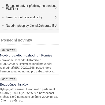
Evropské právní předpisy na portálu
EUR-Lex
Termíny, definice a zkratky
Národní předpisy členských států EU
Poslední novinky
02.06.2026
Nové prováděcí rozhodnutí Komise
- prováděcí rozhodnutí Komise č.
(EU)2026/989, kterým se mění prováděcí
rozhodnutí (EU) 2022/1668, pokud jde o
harmonizovanou normu pro zabezpečova...
06.01.2026
Bezpečnost hraček
Bylo přijato nařízení Evropského parlamentu
a Rady (EU) (EU)2025/2509 o bezpečnosti
hraček, které nahrazuje směrnici 2009/48/ES.
Cílem je vyšší oc...