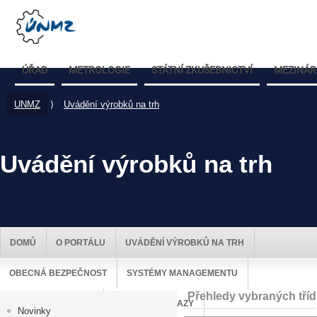
ÚŘAD
METROLOGIE
STÁTNÍ ZKUŠEBNICTVÍ
MEZINÁR
UNMZ
⟩
Uvádění výrobků na trh
Uvádění výrobků na trh
DOMŮ
O PORTÁLU
UVÁDĚNÍ VÝROBKŮ NA TRH
OBECNÁ BEZPEČNOST
SYSTÉMY MANAGEMENTU
Přehledy vybraných tříd
DOZOR NAD TRHEM
UŽITEČNÉ ODKAZY
Novinky