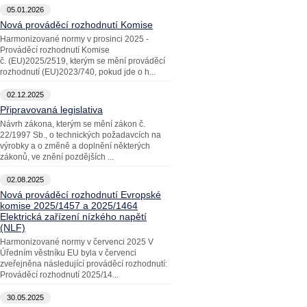
05.01.2026
Nová prováděcí rozhodnutí Komise
Harmonizované normy v prosinci 2025 -
Prováděcí rozhodnutí Komise
č. (EU)2025/2519, kterým se mění prováděcí
rozhodnutí (EU)2023/740, pokud jde o h...
02.12.2025
Připravovaná legislativa
Návrh zákona, kterým se mění zákon č.
22/1997 Sb., o technických požadavcích na
výrobky a o změně a doplnění některých
zákonů, ve znění pozdějších ...
02.08.2025
Nová prováděcí rozhodnutí Evropské
komise 2025/1457 a 2025/1464
Elektrická zařízení nízkého napětí
(NLF)
Harmonizované normy v červenci 2025 V
Úředním věstníku EU byla v červenci
zveřejněna následující prováděcí rozhodnutí:
Prováděcí rozhodnutí 2025/14...
30.05.2025