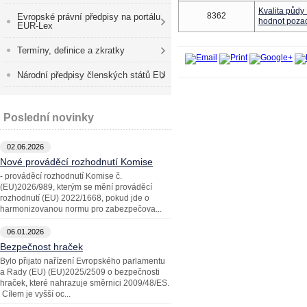
Kvalita půdy
8362
Evropské právní předpisy na portálu
hodnot poza
EUR-Lex
Termíny, definice a zkratky
Národní předpisy členských států EU
Poslední novinky
02.06.2026
Nové prováděcí rozhodnutí Komise
- prováděcí rozhodnutí Komise č.
(EU)2026/989, kterým se mění prováděcí
rozhodnutí (EU) 2022/1668, pokud jde o
harmonizovanou normu pro zabezpečova...
06.01.2026
Bezpečnost hraček
Bylo přijato nařízení Evropského parlamentu
a Rady (EU) (EU)2025/2509 o bezpečnosti
hraček, které nahrazuje směrnici 2009/48/ES.
Cílem je vyšší oc...