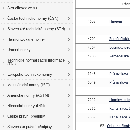
Přeh
Aktualizace webu
České technické normy (ČSN)
4657
Hnojení
Slovenské technické normy (STN)
4701
Zemědělské s
Harmonizované normy
4704
Lesnické str
Určené normy
4706
Zemědělské s
Technické normalizační informace
(TNI)
6548
Průmyslová h
Evropské technické normy
6549
Průmyslová h
Mezinárodní normy (ISO)
Americké normy (ASTM)
7212
Horniny stej
Německé normy (DIN)
7561
Kanalizace. 
České právní předpisy
7567
Kanalizace. 
83 -
Ochrana životn
Slovenské právní předpisy