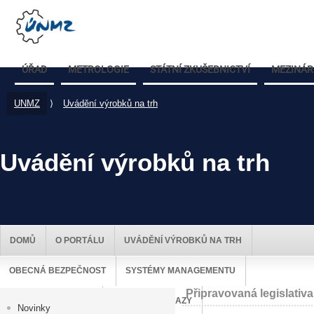
ÚŘAD
METROLOGIE
STÁTNÍ ZKUŠEBNICTVÍ
MEZINÁR
UNMZ
⟩
Uvádění výrobků na trh
Uvádění výrobků na trh
DOMŮ
O PORTÁLU
UVÁDĚNÍ VÝROBKŮ NA TRH
OBECNÁ BEZPEČNOST
SYSTÉMY MANAGEMENTU
Připravovaná legislativa
DOZOR NAD TRHEM
UŽITEČNÉ ODKAZY
Novinky