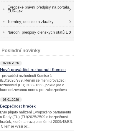
Evropské právní předpisy na portálu
EUR-Lex
Termíny, definice a zkratky
Národní předpisy členských států EU
Poslední novinky
02.06.2026
Nové prováděcí rozhodnutí Komise
- prováděcí rozhodnutí Komise č.
(EU)2026/989, kterým se mění prováděcí
rozhodnutí (EU) 2022/1668, pokud jde o
harmonizovanou normu pro zabezpečova...
06.01.2026
Bezpečnost hraček
Bylo přijato nařízení Evropského parlamentu
a Rady (EU) (EU)2025/2509 o bezpečnosti
hraček, které nahrazuje směrnici 2009/48/ES.
Cílem je vyšší oc...