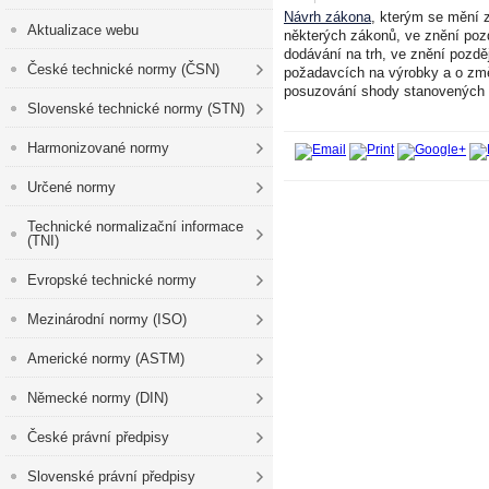
Návrh zákona
, kterým se mění 
Aktualizace webu
některých zákonů, ve znění pozd
dodávání na trh, ve znění pozd
České technické normy (ČSN)
požadavcích na výrobky a o změ
posuzování shody stanovených vý
Slovenské technické normy (STN)
Harmonizované normy
Určené normy
Technické normalizační informace
(TNI)
Evropské technické normy
Mezinárodní normy (ISO)
Americké normy (ASTM)
Německé normy (DIN)
České právní předpisy
Slovenské právní předpisy