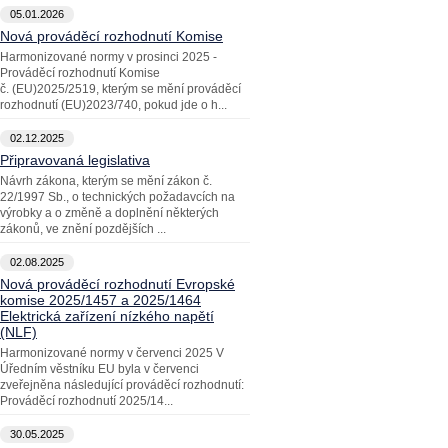
05.01.2026
Nová prováděcí rozhodnutí Komise
Harmonizované normy v prosinci 2025 -
Prováděcí rozhodnutí Komise
č. (EU)2025/2519, kterým se mění prováděcí
rozhodnutí (EU)2023/740, pokud jde o h...
02.12.2025
Připravovaná legislativa
Návrh zákona, kterým se mění zákon č.
22/1997 Sb., o technických požadavcích na
výrobky a o změně a doplnění některých
zákonů, ve znění pozdějších ...
02.08.2025
Nová prováděcí rozhodnutí Evropské
komise 2025/1457 a 2025/1464
Elektrická zařízení nízkého napětí
(NLF)
Harmonizované normy v červenci 2025 V
Úředním věstníku EU byla v červenci
zveřejněna následující prováděcí rozhodnutí:
Prováděcí rozhodnutí 2025/14...
30.05.2025