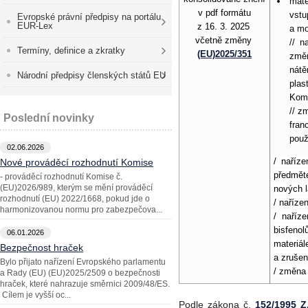
mate
v pdf formátu
vstu
Evropské právní předpisy na portálu
EUR-Lex
z 16. 3. 2025
a mo
včetně změny
// n
Termíny, definice a zkratky
(EU)2025/351
zm
nátě
Národní předpisy členských států EU
pla
Kom
// z
Poslední novinky
fran
použ
02.06.2026
/ naříz
Nové prováděcí rozhodnutí Komise
předměte
- prováděcí rozhodnutí Komise č.
(EU)2026/989, kterým se mění prováděcí
nových l
rozhodnutí (EU) 2022/1668, pokud jde o
/ naříze
harmonizovanou normu pro zabezpečova...
/ naříz
bisfenol
06.01.2026
materiá
Bezpečnost hraček
a zrušen
Bylo přijato nařízení Evropského parlamentu
/ změn
a Rady (EU) (EU)2025/2509 o bezpečnosti
hraček, které nahrazuje směrnici 2009/48/ES.
Cílem je vyšší oc...
Podle zákona č.
152/1995 Z.