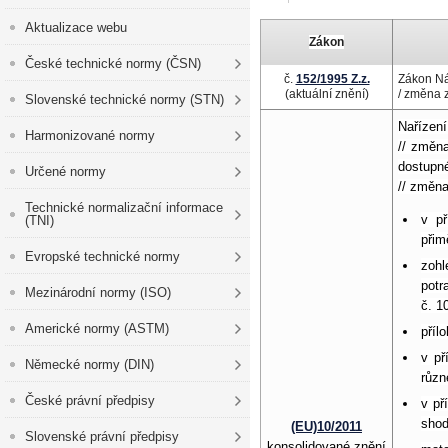
Aktualizace webu
Zákon
České technické normy (ČSN)
č.
152/1995 Z.z.
Zákon Ná
(aktuální znění)
/ změna 
Slovenské technické normy (STN)
Nařízení
Harmonizované normy
// změn
dostupné
Určené normy
// změn
Technické normalizační informace
v př
(TNI)
přim
Evropské technické normy
zohl
potr
Mezinárodní normy (ISO)
č. 1
Americké normy (ASTM)
příl
v př
Německé normy (DIN)
různ
České právní předpisy
v př
shod
(EU)10/2011
Slovenské právní předpisy
konsolidované znění