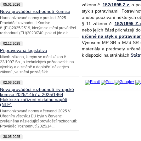
zákona č.
152/1995 Z.z.
o pot
05.01.2026
styk s potravinami. Potravin
Nová prováděcí rozhodnutí Komise
anebo používání některých o
Harmonizované normy v prosinci 2025 -
Prováděcí rozhodnutí Komise
§ 11 zákona č.
152/1995 Z.z
č. (EU)2025/2519, kterým se mění prováděcí
nebo jejich části přicházejí d
rozhodnutí (EU)2023/740, pokud jde o h...
určené na styk s potravina
Výnosem MP SR a MZd SR č. 
02.12.2025
materiály a predmety určené
Připravovaná legislativa
k dispozici na stránkách
Stát
Návrh zákona, kterým se mění zákon č.
22/1997 Sb., o technických požadavcích na
výrobky a o změně a doplnění některých
zákonů, ve znění pozdějších ...
02.08.2025
Nová prováděcí rozhodnutí Evropské
komise 2025/1457 a 2025/1464
Elektrická zařízení nízkého napětí
(NLF)
Harmonizované normy v červenci 2025 V
Úředním věstníku EU byla v červenci
zveřejněna následující prováděcí rozhodnutí:
Prováděcí rozhodnutí 2025/14...
30.05.2025