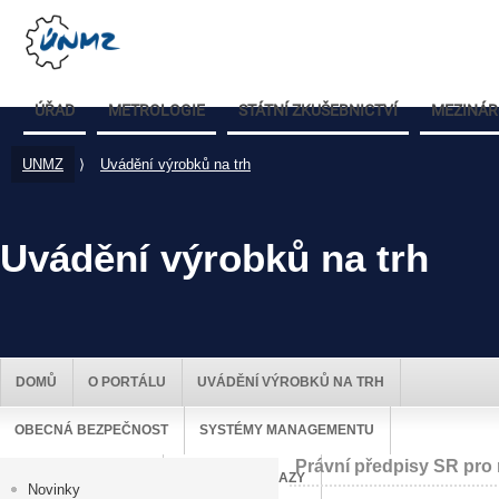
ÚŘAD
METROLOGIE
STÁTNÍ ZKUŠEBNICTVÍ
MEZINÁR
UNMZ
⟩
Uvádění výrobků na trh
Uvádění výrobků na trh
DOMŮ
O PORTÁLU
UVÁDĚNÍ VÝROBKŮ NA TRH
OBECNÁ BEZPEČNOST
SYSTÉMY MANAGEMENTU
Právní předpisy SR pro 
DOZOR NAD TRHEM
UŽITEČNÉ ODKAZY
Novinky