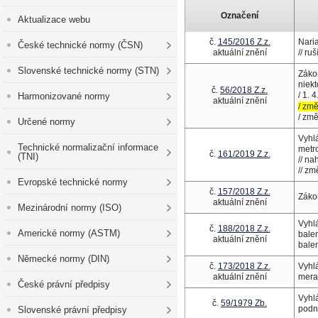
Označení
Aktualizace webu
č.
145/2016 Z.z.
Nari
České technické normy (ČSN)
aktuální znění
// ru
Slovenské technické normy (STN)
Záko
niek
č.
56/2018 Z.z.
/ 1. 
Harmonizované normy
aktuální znění
/ zm
/ zm
Určené normy
Vyhl
Technické normalizační informace
metro
č.
161/2019 Z.z.
(TNI)
// na
/
/ zm
Evropské technické normy
č.
157/2018 Z.z.
Záko
aktuální znění
Mezinárodní normy (ISO)
Vyhl
č.
188/2018 Z.z.
Americké normy (ASTM)
bale
aktuální znění
bale
Německé normy (DIN)
č.
173/2018 Z.z.
Vyhl
aktuální znění
mera
České právní předpisy
Vyhl
č.
59/1979 Zb.
podn
Slovenské právní předpisy