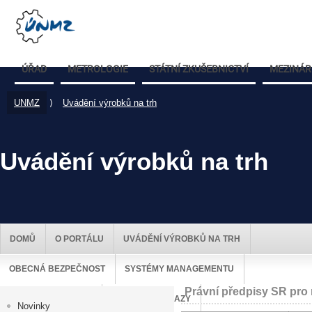
ÚŘAD
METROLOGIE
STÁTNÍ ZKUŠEBNICTVÍ
MEZINÁR
UNMZ
⟩
Uvádění výrobků na trh
Uvádění výrobků na trh
DOMŮ
O PORTÁLU
UVÁDĚNÍ VÝROBKŮ NA TRH
OBECNÁ BEZPEČNOST
SYSTÉMY MANAGEMENTU
Právní předpisy SR pro 
DOZOR NAD TRHEM
UŽITEČNÉ ODKAZY
Novinky