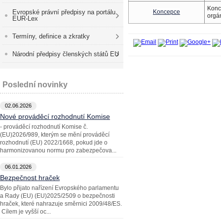
Konce
Evropské právní předpisy na portálu
Koncepce
orgá
EUR-Lex
Termíny, definice a zkratky
Národní předpisy členských států EU
Poslední novinky
02.06.2026
Nové prováděcí rozhodnutí Komise
- prováděcí rozhodnutí Komise č.
(EU)2026/989, kterým se mění prováděcí
rozhodnutí (EU) 2022/1668, pokud jde o
harmonizovanou normu pro zabezpečova...
06.01.2026
Bezpečnost hraček
Bylo přijato nařízení Evropského parlamentu
a Rady (EU) (EU)2025/2509 o bezpečnosti
hraček, které nahrazuje směrnici 2009/48/ES.
Cílem je vyšší oc...