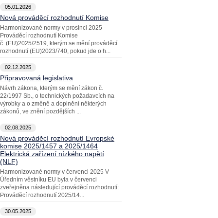
05.01.2026
Nová prováděcí rozhodnutí Komise
Harmonizované normy v prosinci 2025 -
Prováděcí rozhodnutí Komise
č. (EU)2025/2519, kterým se mění prováděcí
rozhodnutí (EU)2023/740, pokud jde o h...
02.12.2025
Připravovaná legislativa
Návrh zákona, kterým se mění zákon č.
22/1997 Sb., o technických požadavcích na
výrobky a o změně a doplnění některých
zákonů, ve znění pozdějších ...
02.08.2025
Nová prováděcí rozhodnutí Evropské
komise 2025/1457 a 2025/1464
Elektrická zařízení nízkého napětí
(NLF)
Harmonizované normy v červenci 2025 V
Úředním věstníku EU byla v červenci
zveřejněna následující prováděcí rozhodnutí:
Prováděcí rozhodnutí 2025/14...
30.05.2025