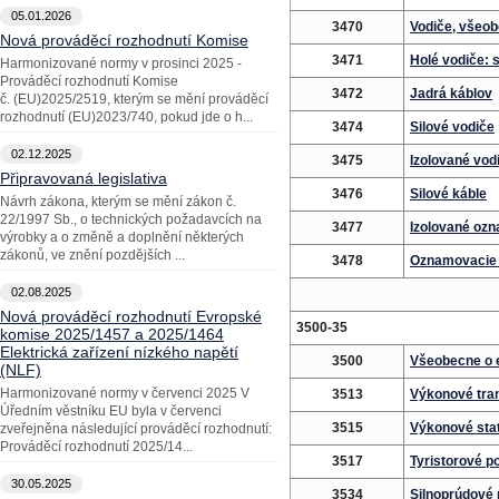
05.01.2026
3470
Vodiče, všeo
Nová prováděcí rozhodnutí Komise
3471
Holé vodiče: 
Harmonizované normy v prosinci 2025 -
Prováděcí rozhodnutí Komise
3472
Jadrá káblov
č. (EU)2025/2519, kterým se mění prováděcí
rozhodnutí (EU)2023/740, pokud jde o h...
3474
Silové vodiče
02.12.2025
3475
Izolované vod
Připravovaná legislativa
3476
Silové káble
Návrh zákona, kterým se mění zákon č.
22/1997 Sb., o technických požadavcích na
3477
Izolované ozn
výrobky a o změně a doplnění některých
zákonů, ve znění pozdějších ...
3478
Oznamovacie 
02.08.2025
Nová prováděcí rozhodnutí Evropské
3500-35
komise 2025/1457 a 2025/1464
Elektrická zařízení nízkého napětí
3500
Všeobecne o e
(NLF)
Harmonizované normy v červenci 2025 V
3513
Výkonové tran
Úředním věstníku EU byla v červenci
3515
Výkonové sta
zveřejněna následující prováděcí rozhodnutí:
Prováděcí rozhodnutí 2025/14...
3517
Tyristorové p
30.05.2025
3534
Silnoprúdové 