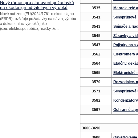
Nový rámec pro stanovení požadavků
na ekodesign udržitelných výrobků
3535
Meracie relé 
Nové nařízení (EU)2024/1781 o ekodesignu
3541
Silnoprúdové 
(ESPR) rozšiřuje požadavky na návrh, výrobu
a dokumentaci výrobků jako
3543
Spínače a ria
jsou: elektrospotřebiče, hračky, že...
3545
Zásuvky a vid
3547
Pojistky nn a 
3562
Elektromery a
3564
Etalóny, deká
3565
Elektronické 
3570
Rozvodnice, p
3571
Silnoprúdové
3582
Kondenzátory
3597
Ochranné a p
3600-3690
3600
Osvetľovanie