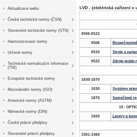
LVD - (elektrická zařízení v
Aktualizace webu
České technické normy (ČSN)
Slovenské technické normy (STN)
0506-0522
Harmonizované normy
0506
Bezpečnostné
0520
Stroje a zari
Určené normy
0522
Zdroje prúdu 
Technické normalizační informace
(TNI)
Evropské technické normy
1830-1870
1830
Systémy prie
Mezinárodní normy (ISO)
1870
Samočinné reg
Americké normy (ASTM)
19 - OPT
Německé normy (DIN)
1920
Lasery a lase
České právní předpisy
Slovenské právní předpisy
3301-3360