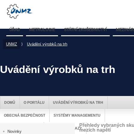
ÚŘAD
METROLOGIE
STÁTNÍ ZKUŠEBNICTVÍ
MEZINÁR
UNMZ
⟩
Uvádění výrobků na trh
Uvádění výrobků na trh
DOMŮ
O PORTÁLU
UVÁDĚNÍ VÝROBKŮ NA TRH
OBECNÁ BEZPEČNOST
SYSTÉMY MANAGEMENTU
Přehledy vybraných skupi
DOZOR NAD TRHEM
UŽITEČNÉ ODKAZY
mezích napětí
Novinky