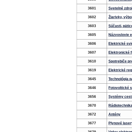
3601
Svetelné zdroj
3602
Žiarivky, výbo
3603
Súčasti, päti
3605
Názvoslovie el
3606
Elektrické svi
3607
Elektronické 
3610
Spotrebiče p
3619
Elektrické re
3645
Technológia p
3646
Fotovoltické 
3656
Systémy cestn
3670
Rádiotechnik
3672
Antény
3677
Plynové laser