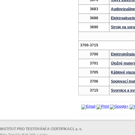
3679
Vplyv elektro
3683
Audiovizuálne
3688
Elektroakusti
3690
Stroje na spr
3700-3715
3700
Elektroinštal
3701
Úložný materi
3705
Káblové viaza
3706
Spojovací mat
3715
Svornice a sv
INSTITUT PRO TESTOVÁNÍ A CERTIFIKACI, a. s.