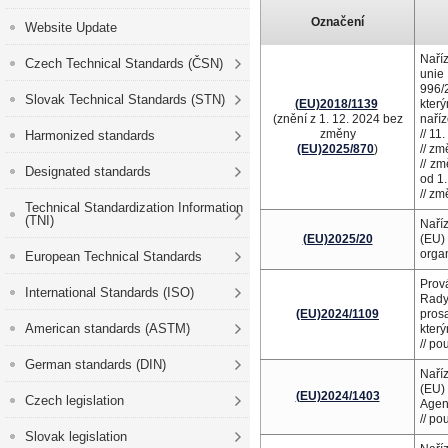
Označení
Website Update
Naříz
Czech Technical Standards (ČSN)
unie
996/
Slovak Technical Standards (STN)
(EU)2018/1139
kter
(znění z 1. 12. 2024 bez
naří
změny
// 11
Harmonized standards
(EU)2025/870
)
// z
// z
Designated standards
od 1.
// z
Technical Standardization Information
(TNI)
Naří
(EU)2025/20
(EU)
organ
European Technical Standards
Prov
International Standards (ISO)
Rady
(EU)2024/1109
pros
American standards (ASTM)
kter
// po
German standards (DIN)
Naří
(EU)
(EU)2024/1403
Czech legislation
Agen
// po
Slovak legislation