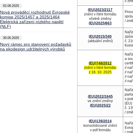
// z
02.08.2025
(EU)2023/2117
Nová prováděcí rozhodnutí Evropské
Prov
znění v html formátu
sprá
komise 2025/1457 a 2025/1464
včetně změny
/ zm
Elektrická zařízení nízkého napětí
(EU)2025/663
(NLF)
Naříz
(EU)2015/340
způs
30.05.2025
(aktuální znění)
č. 21
Nový rámec pro stanovení požadavků
Komi
na ekodesign udržitelných výrobků
Naříz
a sou
(EU)748/2012
certi
znění v html formátu
// na
z 16. 10. 2025
// na
// na
// na
Naří
parl
(EU)2022/1645
s po
ve znění změny
(EU) 
(EU)2025/22
č. 1
/ zm
(EU)139/2014
Naříz
konsolidované znění
Evro
v pdf formátu
/ zm