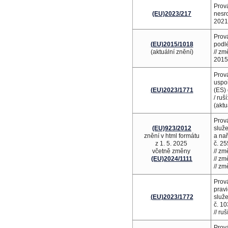
Prová
(EU)2023/217
nesr
2021
Prová
(EU)2015/1018
podl
(aktuální znění)
// z
2015
Prov
uspoř
(EU)2023/1771
(ES) 
/ ruší
(aktu
Prová
(EU)923/2012
služe
znění v html formátu
a nař
z 1. 5. 2025
č. 2
včetně změny
// z
(EU)2024/1111
// z
// z
Prov
prav
(EU)2023/1772
služ
č. 1
// ruš
Prov