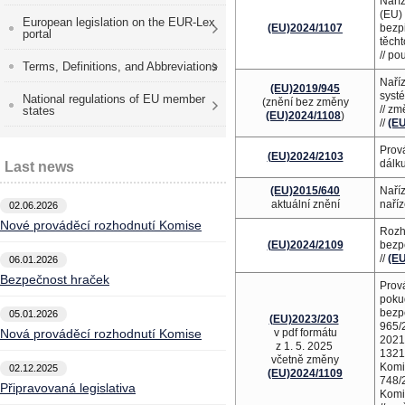
Naří
(EU)
European legislation on the EUR-Lex
(EU)2024/1107
bezpi
portal
těcht
// po
Terms, Definitions, and Abbreviations
Naří
(EU)2019/945
systé
National regulations of EU member
(znění bez změny
// z
states
(EU)2024/1108
)
//
(E
Prov
(EU)2024/2103
dálk
Last news
(EU)2015/640
Naří
aktuální znění
naříz
02.06.2026
Nové prováděcí rozhodnutí Komise
Rozh
(EU)2024/2109
bezpe
//
(E
06.01.2026
Bezpečnost hraček
Prov
poku
bezp
05.01.2026
(EU)2023/203
965/
Nová prováděcí rozhodnutí Komise
v pdf formátu
2021
z 1. 5. 2025
1321
včetně změny
Komi
02.12.2025
(EU)2024/1109
748/
Připravovaná legislativa
Komi