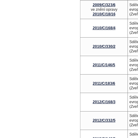
2009/C/323/6
Sděl
ve znění opravy
evrop
2010/C/18/16
(Zve
Sděl
2010/C/168/4
evrop
(Zve
Sděl
2010/C/330/2
evrop
(Zve
Sděl
2011/C/146/5
evrop
(Zve
Sděl
2011/C/183/6
evrop
(Zve
Sděl
2012/C/168/3
evrop
(Zve
Sděl
2012/C/332/5
evrop
(Zve
Sděl