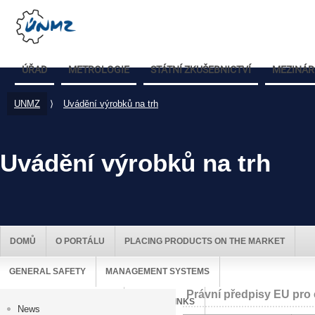
ÚŘAD
METROLOGIE
STÁTNÍ ZKUŠEBNICTVÍ
MEZINÁR
UNMZ
⟩
Uvádění výrobků na trh
Uvádění výrobků na trh
DOMŮ
O PORTÁLU
PLACING PRODUCTS ON THE MARKET
GENERAL SAFETY
MANAGEMENT SYSTEMS
Právní předpisy EU pro
MARKET SURVEILLANCE
USEFUL LINKS
News