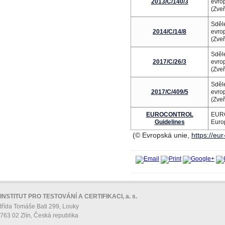
2013/C/140/3
evrop
(Zve
Sděl
2014/C/14/8
evrop
(Zve
Sděl
2017/C/26/3
evrop
(Zve
Sděl
2017/C/409/5
evrop
(Zve
EUROCONTROL
EURO
Guidelines
Euro
(© Evropská unie,
https://eu
INSTITUT PRO TESTOVÁNÍ A CERTIFIKACI, a. s.
třída Tomáše Bati 299, Louky
763 02 Zlín, Česká republika