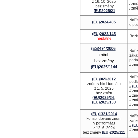
z 16. 10. 2025
/ zm
bez změny
/ zm
(EU)2025/21
Naří
(EU)2024/405
o po
(EU)2023/145
Rozh
neplatné
(ES)474/2006
Naříz
znění
záka
parl
bez změny
// z
(EU)2025/1144
Naříz
(EU)965/2012
podl
znění v html formátu
//
(E
z 1. 5. 2025
// z
bez změn
// z
(EU)2025/24
,
// z
(EU)2025/133
// z
(EU)1321/2014
Naříz
konsolidované znění
zaříz
v pdf formátu
//
(E
z 12. 6. 2024
// z
bez změny
(EU)2025/111