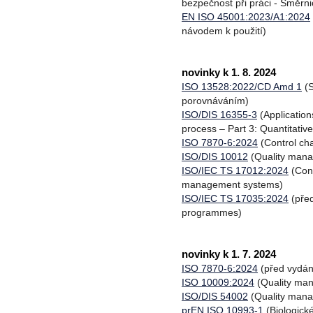
bezpečnost při práci - Směrnic
EN ISO 45001:2023/A1:2024
návodem k použití)
novinky k 1. 8. 2024
ISO 13528:2022/CD Amd 1
(S
porovnáváním)
ISO/DIS 16355-3
(Application
process – Part 3: Quantitativ
ISO 7870-6:2024
(Control cha
ISO/DIS 10012
(Quality man
ISO/IEC TS 17012:2024
(Conf
management systems)
ISO/IEC TS 17035:2024
(před
programmes)
novinky k 1. 7. 2024
ISO 7870-6:2024
(před vydán
ISO 10009:2024
(Quality mana
ISO/DIS 54002
(Quality manag
prEN ISO 10993-1
(Biologick