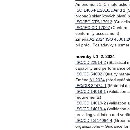
Amendment 1: Climate action
ISO 14064-1:2018/DAmd 1
(S
propadů skleníkových plynů p
ISO/IEC DTS 17012
(Guidelin
ISO/IEC CD 17007
(Conformit
conformity assessment)
Změna
A1:2024
ISO 45001:2
pri práci. Požiadavky s usme
novinky k 1. 2. 2024
ISO/CD 22514-2
(Statistical
capability and performance o
ISO/CD 54002
(Quality manag
Změna
A1:2024
(před vydán
IEC/DIS 82474-1
(Material de
ISO/CD 14019-1
(Validation a
requirements)
ISO/CD 14019-2
(Validation a
ISO/CD 14019-4
(Validation a
providing validation and verifi
ISO/CD TS 14064-4
(Greenhou
organizations – Guidance for 