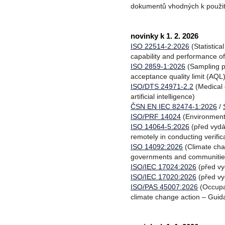
dokumentů vhodných k použit
novinky k 1. 2. 2026
ISO 22514-2:2026
(Statistic
capability and performance o
ISO 2859-1:2026
(Sampling pr
acceptance quality limit (AQL) 
ISO/DTS 24971-2.2
(Medical 
artificial intelligence)
ČSN EN IEC 82474-1:2026
/
ISO/PRF 14024
(Environment
ISO 14064-5:2026
(před vydá
remotely in conducting verifi
ISO 14092:2026
(Climate cha
governments and communitie
ISO/IEC 17024:2026
(před vy
ISO/IEC 17020:2026
(před vy
ISO/PAS 45007:2026
(Occupat
climate change action – Guida