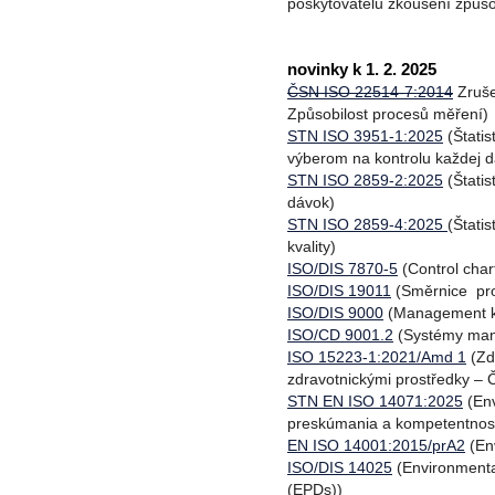
poskytovatelů zkoušení způsob
novinky k 1. 2. 2025
ČSN ISO 22514-7:2014
Zruše
Způsobilost procesů měření)
STN ISO 3951-1:2025
(Štatis
výberom na kontrolu každej d
STN ISO 2859-2:2025
(Štatis
dávok)
STN ISO 2859-4:2025
(Štati
kvality)
ISO/DIS 7870-5
(Control chart
ISO/DIS 19011
(Směrnice pr
ISO/DIS 9000
(Management kva
ISO/CD 9001.2
(Systémy man
ISO 15223-1:2021/Amd 1
(Zd
zdravotnickými prostředky –
STN EN ISO 14071:2025
(Env
preskúmania a kompetentnos
EN ISO 14001:2015/prA2
(En
ISO/DIS 14025
(Environmenta
(EPDs))