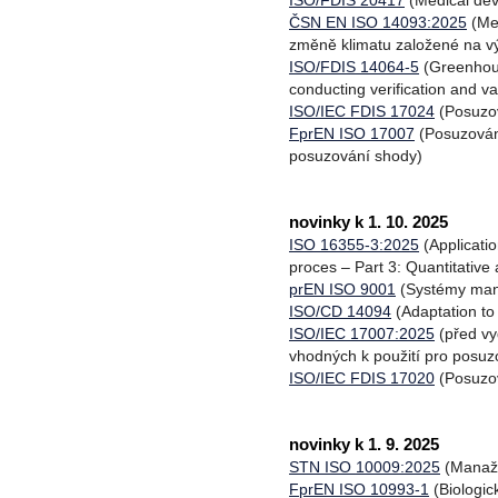
ISO/FDIS 20417
(Medical dev
ČSN EN ISO 14093:2025
(Mec
změně klimatu založené na v
ISO/FDIS 14064-5
(Greenhous
conducting verification and v
ISO/IEC FDIS 17024
(Posuzov
FprEN ISO 17007
(Posuzován
posuzování shody)
novinky k 1. 10. 2025
ISO 16355-3:2025
(Applicati
proces – Part 3: Quantitative
prEN ISO 9001
(Systémy man
ISO/CD 14094
(Adaptation to
ISO/IEC 17007:2025
(před vy
vhodných k použití pro posuz
ISO/IEC FDIS 17020
(Posuzov
novinky k 1. 9. 2025
STN ISO 10009:2025
(Manažér
FprEN ISO 10993-1
(Biologic