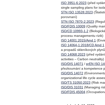
ISO 3951-6:2023
(před vydání
single sampling plans for isola
STN ISO 13528:2023
(Štatis
porovnaní)
STN ISO 7870-2:2023
(Regul
ISO/FDIS 10009
(Quality mana
ISO/CD 10993-1.2
(Biologick
procesu managementu rizik)
ISO 14001:2015/Amd 1
(Envi
ISO 14064-1:2018/CD Amd 1
a propadů skleníkových plynů
ISO 14068:2023
(před vydán
activities – Carbon neutrality)
ISO/DIS 14071
/
prEN ISO 1
přezkoumání a kompetence p
ISO/DIS 14072
(Environmenta
organizational life cycle ass
ISO/TS 31050:2023
(Risk man
ISO/DIS 31031
(Managing risk
ISO/FDIS 45004
(Occupationa