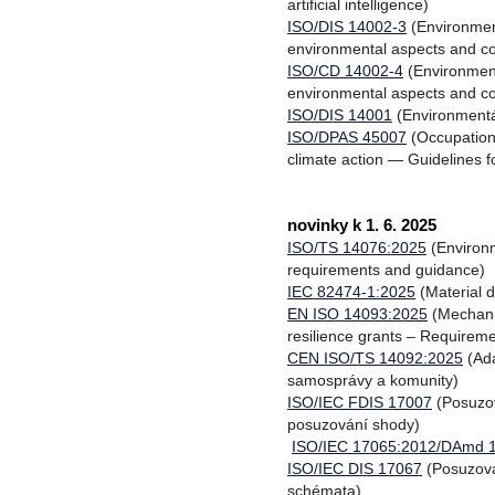
artificial intelligence)
ISO/DIS 14002-3
(Environmen
environmental aspects and con
ISO/CD 14002-4
(Environmen
environmental aspects and co
ISO/DIS 14001
(Environmentá
ISO/DPAS 45007
(Occupation
climate action — Guidelines f
novinky k 1. 6. 2025
ISO/TS 14076:2025
(Environ
requirements and guidance)
IEC 82474-1:2025
(Material d
EN ISO 14093:2025
(Mechanis
resilience grants – Requireme
CEN ISO/TS 14092:2025
(Ada
samosprávy a komunity)
ISO/IEC FDIS 17007
(Posuzov
posuzování shody)
ISO/IEC 17065:2012/DAmd 
ISO/IEC DIS 17067
(Posuzován
schémata)