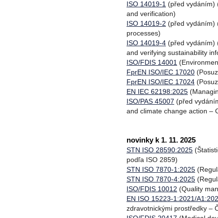
ISO 14019-1
(před vydáním) (S
and verification)
ISO 14019-2
(před vydáním) (S
processes)
ISO 14019-4
(před vydáním) (S
and verifying sustainability in
ISO/FDIS 14001
(Environmen
FprEN ISO/IEC 17020
(Posuzo
FprEN ISO/IEC 17024
(Posuzo
EN IEC 62198:2025
(Managing 
ISO/PAS 45007
(před vydáním
and climate change action – 
novinky k 1. 11. 2025
STN ISO 28590:2025
(Štatis
podľa ISO 2859)
STN ISO 7870-1:2025
(Regul
STN ISO 7870-4:2025
(Regul
ISO/FDIS 10012
(Quality ma
EN ISO 15223-1:2021/A1:20
zdravotnickými prostředky –