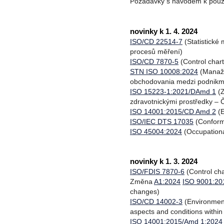
Požadavky s návodem k použi
novinky k 1. 4. 2024
ISO/CD 22514-7
(Statistické
procesů měření)
ISO/CD 7870-5
(Control chart
STN ISO 10008:2024
(Manažé
obchodovania medzi podnikmi 
ISO 15223-1:2021/DAmd 1
(Z
zdravotnickými prostředky –
ISO 14001:2015/CD Amd 2
(E
ISO/IEC DTS 17035
(Conformi
ISO 45004:2024
(Occupationa
novinky k 1. 3. 2024
ISO/FDIS 7870-6
(Control cha
Změna
A1:2024
ISO 9001:20
changes)
ISO/CD 14002-3
(Environment
aspects and conditions within
ISO 14001:2015/Amd 1:2024