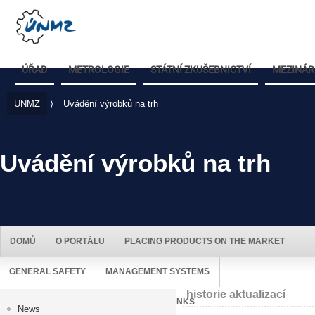
ÚŘAD
METROLOGIE
STÁTNÍ ZKUŠEBNICTVÍ
MEZINÁR
UNMZ
⟩
Uvádění výrobků na trh
Uvádění výrobků na trh
DOMŮ
O PORTÁLU
PLACING PRODUCTS ON THE MARKET
GENERAL SAFETY
MANAGEMENT SYSTEMS
historie aktualizací
MARKET SURVEILLANCE
USEFUL LINKS
News