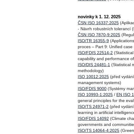
novinky k 1. 12. 2025
ČSN ISO 16337:2025
(Aplika
- Návrh robustních tolerancí 
ČSN ISO 7870-9:2025
(Regul
ISO/TR 16355-9
(Application
proces – Part 9: Unified case
ISO/FDIS 22514-2
(Statistic
capability and performance o
ISO/DIS 24481-1
(Statistical
methodology)
ISO 10012:2025
(před vydán
management systems)
ISO/FDIS 9000
(Systémy mana
ISO 10993-1:2025
/
EN ISO 1
general principles for the eva
ISO/TS 24971-2
(před vydání
learning in artificial intelligenc
ISO/FDIS 14092
(Climate cha
governments and communitie
ISO/TS 14064-4:2025
(Greenh