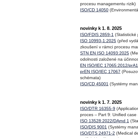
procesu managementu rizik)
ISO/CD 14050
(Environmentá
novinky k 1. 8. 2025
ISO/FDIS 2859-1
(Statistické
ISO 10993-1:2025
(před vydá
zkoušení v rámci procesu ma
STN EN ISO 14093:2025
(Mec
odolnosti založené na účinno
EN ISO/IEC 17065:2012/prA1
prEN ISO/IEC 17067
(Posuzov
schémata)
ISO/CD 45001
(Systémy manag
novinky k 1. 7. 2025
ISO/DTR 16355-9
(Applicatio
proces – Part 9: Unified case
ISO 13528:2022/DAmd 1
(Sta
ISO/DIS 9001
(Systémy manag
ISO/DTS 24971-2
(Medical de