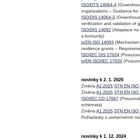
ISO/DTS 14064-4
(Greenhouse
organizations – Guidance for 
ISO/DIS 14064-5
(Greenhouse 
verification and validation o
ISO/DIS 14092
(Adaptace na 
a komunity)
prEN ISO 14093
(Mechanism f
resilience grants – Requireme
ISO/IEC DIS 17024
(Posuzová
prEN ISO/IEC 17020
(Posuzov
novinky k 2. 1. 2025
Změna
A1:2025
STN EN ISO
Změna
A1:2025
STN EN ISO
ISO/IEC CD 17067
(Posuzován
schémata)
Změna
A1:2025
STN EN ISO
Požiadavky s usmernením na
novinky k 1. 12. 2024