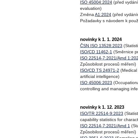
ISO 45004:2024
(před vydání
evaluation)
Změna
A1:2024
(před vydán
Požadavky s návodem k použi
novinky k 1. 1. 2024
ČSN ISO 13528:2023
(Statis
ISO/CD 11462-1
(Směrnice pr
ISO 22514-7:2021/Amd 1:20
Způsobilost procesů měření)
ISO/CD TS 24971-2
(Medical 
artificial intelligence)
ISO 45006:2023
(Occupationa
controlling and managing infe
novinky k 1. 12. 2023
ISO/TR 22514-9:2023
(Statis
capability statistics for chara
ISO 22514-7:2021/Amd 1
(St
Způsobilost procesů měření)