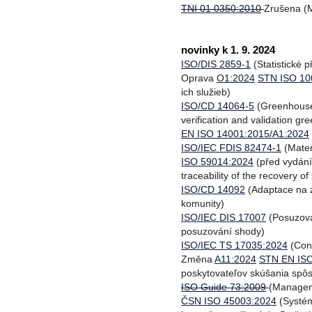
TNI 01 0350:2010
Zrušena (M
novinky k 1. 9. 2024
ISO/DIS 2859-1
(Statistické 
Oprava
O1:2024
STN ISO 10
ich služieb)
ISO/CD 14064-5
(Greenhouse 
verification and validation g
EN ISO 14001:2015/A1:2024
ISO/IEC FDIS 82474-1
(Mater
ISO 59014:2024
(před vydání
traceability of the recovery 
ISO/CD 14092
(Adaptace na z
komunity)
ISO/IEC DIS 17007
(Posuzová
posuzování shody)
ISO/IEC TS 17035:2024
(Conf
Změna
A11:2024
STN EN ISO
poskytovateľov skúšania spôso
ISO Guide 73:2009
(Manageme
ČSN ISO 45003:2024
(Systém