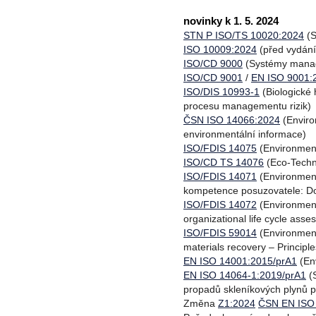
novinky k 1. 5. 2024
STN P ISO/TS 10020:2024
(S
ISO 10009:2024
(před vydání
ISO/CD 9000
(Systémy manage
ISO/CD 9001
/
EN ISO 9001:
ISO/DIS 10993-1
(Biologické 
procesu managementu rizik)
ČSN ISO 14066:2024
(Enviro
environmentální informace)
ISO/FDIS 14075
(Environment
ISO/CD TS 14076
(Eco-Techno
ISO/FDIS 14071
(Environment
kompetence posuzovatele: D
ISO/FDIS 14072
(Environment
organizational life cycle ass
ISO/FDIS 59014
(Environment
materials recovery – Principl
EN ISO 14001:2015/prA1
(En
EN ISO 14064-1:2019/prA1
(S
propadů skleníkových plynů p
Změna
Z1:2024
ČSN EN ISO