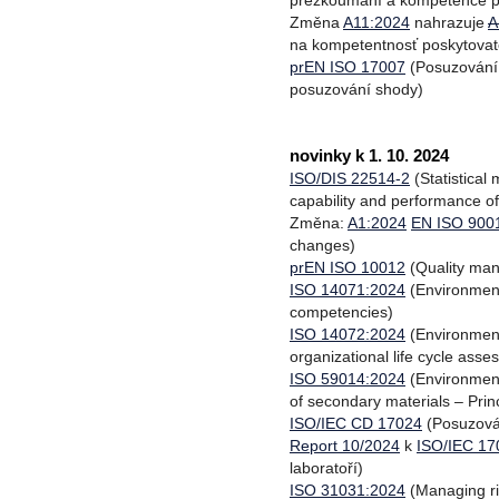
přezkoumání a kompetence p
Změna
A11:2024
nahrazuje
A
na kompetentnosť poskytovate
prEN ISO 17007
(Posuzování 
posuzování shody)
novinky k 1. 10. 2024
ISO/DIS 22514-2
(Statistical
capability and performance o
Změna:
A1:2024
EN ISO 900
changes)
prEN ISO 10012
(Quality ma
ISO 14071:2024
(Environment
competencies)
ISO 14072:2024
(Environmen
organizational life cycle ass
ISO 59014:2024
(Environment
of secondary materials – Prin
ISO/IEC CD 17024
(Posuzován
Report 10/2024
k
ISO/IEC 17
laboratoří)
ISO 31031:2024
(Managing ris