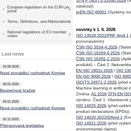
STN P ISO/TS 31050:2026
(M
odolnosť)
European legislation on the EUR-Lex
portal
prEN ISO 45001
(Systémy man
Terms, Definitions, and Abbreviations
novinky k 1. 6. 2026
National regulations of EU member
ISO 13528:2022/PRF Amd 1
(
states
porovnáváním)
ČSN ISO 3534-4:2026
(Statis
ČSN ISO 16269-6:2026
(Stati
Last news
ČSN ISO 16355-2:2026
(Apli
produktů – Část 2: Nekvantita
02.06.2026
EN ISO 19011:2026
/
ISO 19
Nové prováděcí rozhodnutí Komise
EN ISO 9000:2026
/
ISO 900
ISO/TS 24971-2:2026
(před v
06.01.2026
Machine learning in artificial i
Bezpečnost hraček
Změna:
A1:2026
STN EN ISO
výrobcu. Časť 1: Všeobecné 
05.01.2026
ISO 14025:2026
(před vydání
Nová prováděcí rozhodnutí Komise
product declarations (EPDs))
ISO 14020:2022/DAmd 1
(Env
02.12.2025
ISO 14021:2026
(před vydání
Připravovaná legislativa
environmental claims)