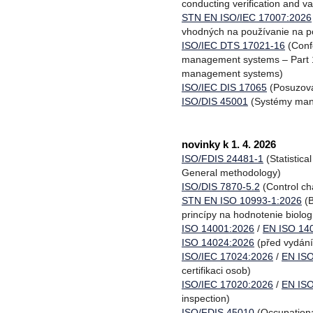
conducting verification and v
STN EN ISO/IEC 17007:2026
vhodných na používanie na p
ISO/IEC DTS 17021-16
(Confo
management systems – Part 16
management systems)
ISO/IEC DIS 17065
(Posuzován
ISO/DIS 45001
(Systémy mana
novinky k 1. 4. 2026
ISO/FDIS 24481-1
(Statistica
General methodology)
ISO/DIS 7870-5.2
(Control cha
STN EN ISO 10993-1:2026
(B
princípy na hodnotenie biolog
ISO 14001:2026
/
EN ISO 14
ISO 14024:2026
(před vydání
ISO/IEC 17024:2026
/
EN ISO
certifikaci osob)
ISO/IEC 17020:2026
/
EN ISO
inspection)
ISO/FDIS 45010
(Occupationa