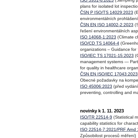
ISO 3951-6:2023
(Sampling pr
plans for isolated lot inspecti
ČSN P ISO/TS 14029:2023
(E
environmentálních prohlášen
ČSN EN ISO 14002-2:2023
(S
řešení environmentálních aspe
ISO 14068-1:2023
(Climate c
ISO/CD TS 14064-4
(Greenhou
organizations – Guidance for 
ISO/IEC TS 17021-15:2023
(C
management systems — Part 1
for quality in healthcare organ
ČSN EN ISO/IEC 17043:2023
Obecné požadavky na kompete
ISO 45006:2023
(před vydání
preventing, controlling and m
novinky k 1. 11. 2023
ISO/TR 22514-9
(Statistical
capability statistics for chara
ISO 22514-7:2021/PRF Amd 
Způsobilost procesů měření)