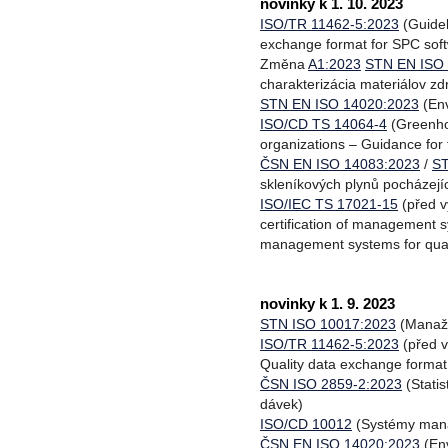
novinky k 1. 10. 2023
ISO/TR 11462-5:2023
(Guidel
exchange format for SPC sof
Změna
A1:2023
STN EN ISO 
charakterizácia materiálov zd
STN EN ISO 14020:2023
(Env
ISO/CD TS 14064-4
(Greenhou
organizations – Guidance for 
ČSN EN ISO 14083:2023
/
ST
skleníkových plynů pocházejí
ISO/IEC TS 17021-15
(před v
certification of management s
management systems for quali
novinky k 1. 9. 2023
STN ISO 10017:2023
(Manažér
ISO/TR 11462-5:2023
(před v
Quality data exchange format
ČSN ISO 2859-2:2023
(Statis
dávek)
ISO/CD 10012
(Systémy mana
ČSN EN ISO 14020:2023
(Env