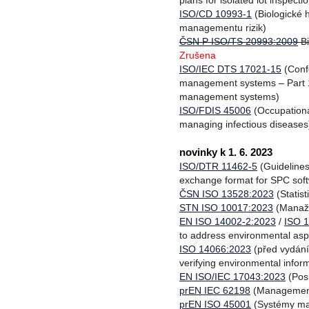
plans for isolated lot inspecti
ISO/CD 10993-1
(Biologické 
managementu rizik)
ČSN P ISO/TS 20993:2009
B
Zrušena
ISO/IEC DTS 17021-15
(Confo
management systems – Part 15
management systems)
ISO/FDIS 45006
(Occupationa
managing infectious diseases
novinky k 1. 6. 2023
ISO/DTR 11462-5
(Guidelines 
exchange format for SPC sof
ČSN ISO 13528:2023
(Statis
STN ISO 10017:2023
(Manažér
EN ISO 14002-2:2023
/
ISO 
to address environmental aspe
ISO 14066:2023
(před vydání
verifying environmental infor
EN ISO/IEC 17043:2023
(Pos
prEN IEC 62198
(Management r
prEN ISO 45001
(Systémy man