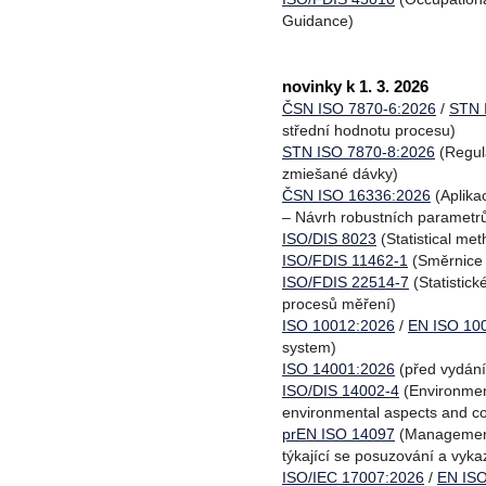
Guidance)
novinky k 1. 3. 2026
ČSN ISO 7870-6:2026
/
STN 
střední hodnotu procesu)
STN ISO 7870-8:2026
(Regul
zmiešané dávky)
ČSN ISO 16336:2026
(Aplika
– Návrh robustních parametr
ISO/DIS 8023
(Statistical me
ISO/FDIS 11462-1
(Směrnice 
ISO/FDIS 22514-7
(Statistic
procesů měření)
ISO 10012:2026
/
EN ISO 10
system)
ISO 14001:2026
(před vydání
ISO/DIS 14002-4
(Environmen
environmental aspects and co
prEN ISO 14097
(Management 
týkající se posuzování a vyka
ISO/IEC 17007:2026
/
EN ISO