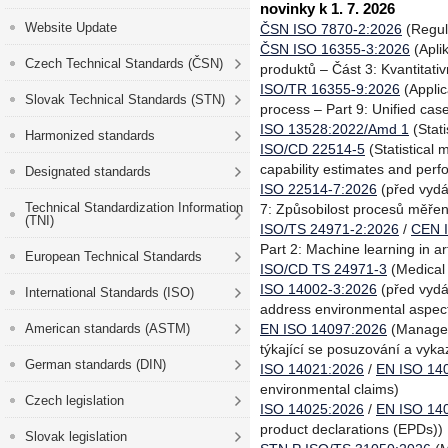
novinky k 1. 7. 2026
Website Update
ČSN ISO 7870-2:2026
(Regul
ČSN ISO 16355-3:2026
(Apli
Czech Technical Standards (ČSN)
produktů – Část 3: Kvantitati
ISO/TR 16355-9:2026
(Applic
Slovak Technical Standards (STN)
process – Part 9: Unified cas
ISO 13528:2022/Amd 1
(Stat
Harmonized standards
ISO/CD 22514-5
(Statistical
capability estimates and perfo
Designated standards
ISO 22514-7:2026
(před vydá
Technical Standardization Information
7: Způsobilost procesů měřen
(TNI)
ISO/TS 24971-2:2026
/
CEN 
Part 2: Machine learning in arti
European Technical Standards
ISO/CD TS 24971-3
(Medical 
ISO 14002-3:2026
(před vydá
International Standards (ISO)
address environmental aspects
American standards (ASTM)
EN ISO 14097:2026
(Manageme
týkající se posuzování a vyka
German standards (DIN)
ISO 14021:2026
/
EN ISO 14
environmental claims)
Czech legislation
ISO 14025:2026
/
EN ISO 14
product declarations (EPDs))
Slovak legislation