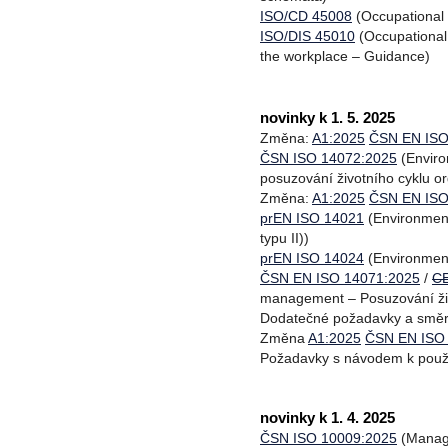
ISO/CD 45008
(Occupational 
ISO/DIS 45010
(Occupational
the workplace – Guidance)
novinky k 1. 5. 2025
Změna:
A1:2025
ČSN EN ISO
ČSN ISO 14072:2025
(Enviro
posuzování životního cyklu o
Změna:
A1:2025
ČSN EN ISO
prEN ISO 14021
(Environment
typu II))
prEN ISO 14024
(Environment
ČSN EN ISO 14071:2025
/
CE
management – Posuzování živ
Dodatečné požadavky a směr
Změna
A1:2025
ČSN EN ISO
Požadavky s návodem k použi
novinky k 1. 4. 2025
ČSN ISO 10009:2025
(Manage