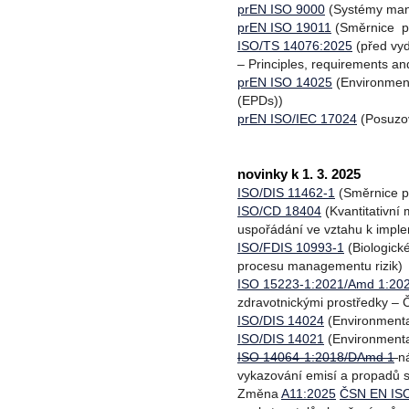
prEN ISO 9000
(Systémy mana
prEN ISO 19011
(Směrnice p
ISO/TS 14076:2025
(před vy
– Principles, requirements a
prEN ISO 14025
(Environment
(EPDs))
prEN ISO/IEC 17024
(Posuzov
novinky k 1. 3. 2025
ISO/DIS 11462-1
(Směrnice pr
ISO/CD 18404
(Kvantitativní
uspořádání ve vztahu k impl
ISO/FDIS 10993-1
(Biologick
procesu managementu rizik)
ISO 15223-1:2021/Amd 1:20
zdravotnickými prostředky –
ISO/DIS 14024
(Environmenta
ISO/DIS 14021
(Environmenta
ISO 14064-1:2018/DAmd 1
n
vykazování emisí a propadů s
Změna
A11:2025
ČSN EN ISO