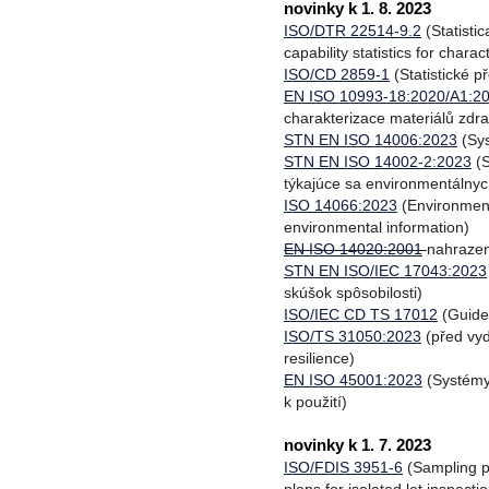
novinky k 1. 8. 2023
ISO/DTR 22514-9.2
(Statisti
capability statistics for chara
ISO/CD 2859-1
(Statistické p
EN ISO 10993-18:2020/A1:2
charakterizace materiálů zdr
STN EN ISO 14006:2023
(Sys
STN EN ISO 14002-2:2023
(S
týkajúce sa environmentálnyc
ISO 14066:2023
(Environment
environmental information)
EN ISO 14020:2001
nahraze
STN EN ISO/IEC 17043:2023
skúšok spôsobilosti)
ISO/IEC CD TS 17012
(Guidel
ISO/TS 31050:2023
(před vy
resilience)
EN ISO 45001:2023
(Systémy
k použití)
novinky k 1. 7. 2023
ISO/FDIS 3951-6
(Sampling pr