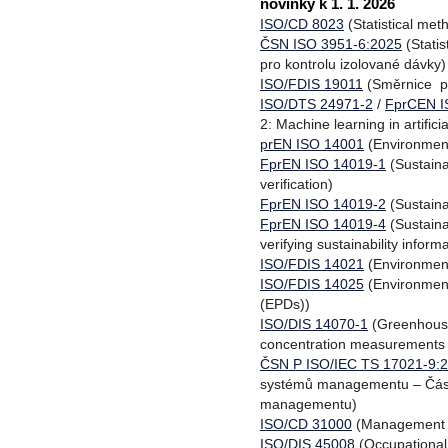
novinky k 1. 1. 2026
ISO/CD 8023
(Statistical met
ČSN ISO 3951-6:2025
(Stati
pro kontrolu izolované dávky)
ISO/FDIS 19011
(Směrnice p
ISO/DTS 24971-2
/
FprCEN I
2: Machine learning in artificia
prEN ISO 14001
(Environmen
FprEN ISO 14019-1
(Sustaina
verification)
FprEN ISO 14019-2
(Sustainab
FprEN ISO 14019-4
(Sustaina
verifying sustainability inform
ISO/FDIS 14021
(Environment
ISO/FDIS 14025
(Environment
(EPDs))
ISO/DIS 14070-1
(Greenhouse
concentration measurements 
ČSN P ISO/IEC TS 17021-9:
systémů managementu – Část 
managementu)
ISO/CD 31000
(Management r
ISO/DIS 45008
(Occupational