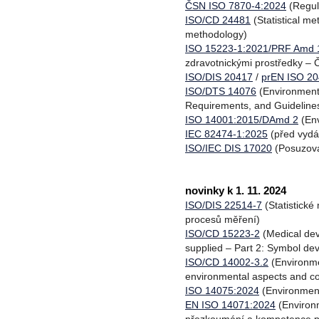
ČSN ISO 7870-4:2024
(Regul
ISO/CD 24481
(Statistical me
methodology)
ISO 15223-1:2021/PRF Amd 
zdravotnickými prostředky –
ISO/DIS 20417
/
prEN ISO 2
ISO/DTS 14076
(Environment
Requirements, and Guideline
ISO 14001:2015/DAmd 2
(Env
IEC 82474-1:2025
(před vydán
ISO/IEC DIS 17020
(Posuzová
novinky k 1. 11. 2024
ISO/DIS 22514-7
(Statistické
procesů měření)
ISO/CD 15223-2
(Medical devi
supplied – Part 2: Symbol dev
ISO/CD 14002-3.2
(Environme
environmental aspects and con
ISO 14075:2024
(Environment
EN ISO 14071:2024
(Environm