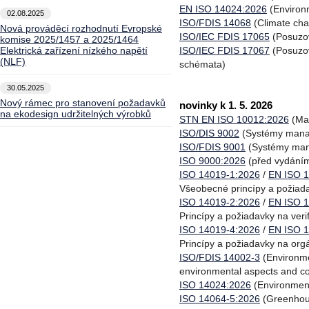
EN ISO 14024:2026
(Environm
02.08.2025
ISO/FDIS 14068
(Climate cha
Nová prováděcí rozhodnutí Evropské
ISO/IEC FDIS 17065
(Posuzov
komise 2025/1457 a 2025/1464
Elektrická zařízení nízkého napětí
ISO/IEC FDIS 17067
(Posuzov
(NLF)
schémata)
30.05.2025
Nový rámec pro stanovení požadavků
novinky k 1. 5. 2026
na ekodesign udržitelných výrobků
STN EN ISO 10012:2026
(Man
ISO/DIS 9002
(Systémy manag
ISO/FDIS 9001
(Systémy man
ISO 9000:2026
(před vydáním
ISO 14019-1:2026
/
EN ISO 1
Všeobecné princípy a požiadav
ISO 14019-2:2026
/
EN ISO 1
Princípy a požiadavky na veri
ISO 14019-4:2026
/
EN ISO 1
Princípy a požiadavky na orgá
ISO/FDIS 14002-3
(Environme
environmental aspects and con
ISO 14024:2026
(Environment
ISO 14064-5:2026
(Greenhous