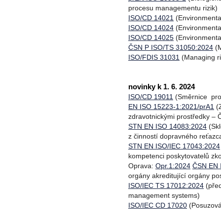
procesu managementu rizik)
ISO/CD 14021
(Environmental
ISO/CD 14024
(Environmenta
ISO/CD 14025
(Environmental
ČSN P ISO/TS 31050:2024
(M
ISO/FDIS 31031
(Managing ris
novinky k 1. 6. 2024
ISO/CD 19011
(Směrnice pro
EN ISO 15223-1:2021/prA1
(Z
zdravotnickými prostředky –
STN EN ISO 14083:2024
(Skl
z činností dopravného reťazc
STN EN ISO/IEC 17043:2024
kompetenci poskytovatelů zko
Oprava:
Opr.1:2024
ČSN EN 
orgány akreditující orgány po
ISO/IEC TS 17012:2024
(před
management systems)
ISO/IEC CD 17020
(Posuzován