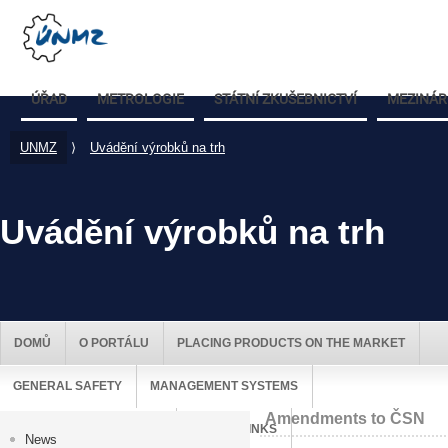
ÚŘAD
METROLOGIE
STÁTNÍ ZKUŠEBNICTVÍ
MEZINÁR
UNMZ
⟩
Uvádění výrobků na trh
Uvádění výrobků na trh
DOMŮ
O PORTÁLU
PLACING PRODUCTS ON THE MARKET
GENERAL SAFETY
MANAGEMENT SYSTEMS
Amendments to ČSN
MARKET SURVEILLANCE
USEFUL LINKS
News