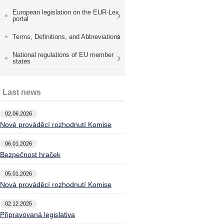
European legislation on the EUR-Lex
portal
Terms, Definitions, and Abbreviations
National regulations of EU member
states
Last news
02.06.2026
Nové prováděcí rozhodnutí Komise
06.01.2026
Bezpečnost hraček
05.01.2026
Nová prováděcí rozhodnutí Komise
02.12.2025
Připravovaná legislativa