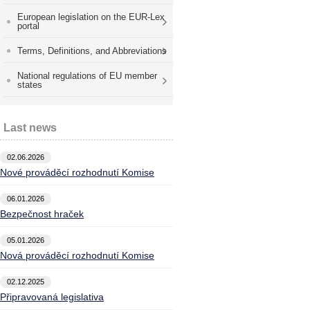
European legislation on the EUR-Lex
portal
Terms, Definitions, and Abbreviations
National regulations of EU member
states
Last news
02.06.2026
Nové prováděcí rozhodnutí Komise
06.01.2026
Bezpečnost hraček
05.01.2026
Nová prováděcí rozhodnutí Komise
02.12.2025
Připravovaná legislativa