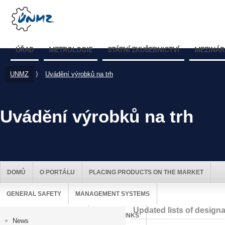
ÚŘAD
METROLOGIE
STÁTNÍ ZKUŠEBNICTVÍ
MEZINÁR
UNMZ
⟩
Uvádění výrobků na trh
Uvádění výrobků na trh
DOMŮ
O PORTÁLU
PLACING PRODUCTS ON THE MARKET
GENERAL SAFETY
MANAGEMENT SYSTEMS
Updated lists of desig
MARKET SURVEILLANCE
USEFUL LINKS
News