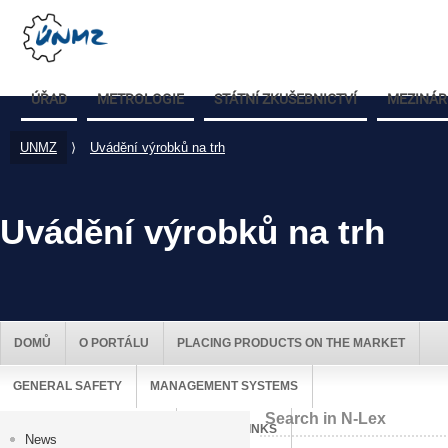
ÚŘAD
METROLOGIE
STÁTNÍ ZKUŠEBNICTVÍ
MEZINÁR
UNMZ
⟩
Uvádění výrobků na trh
Uvádění výrobků na trh
DOMŮ
O PORTÁLU
PLACING PRODUCTS ON THE MARKET
GENERAL SAFETY
MANAGEMENT SYSTEMS
Search in N-Lex
MARKET SURVEILLANCE
USEFUL LINKS
News