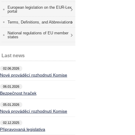
European legislation on the EUR-Lex
portal
Terms, Definitions, and Abbreviations
National regulations of EU member
states
Last news
02.06.2026
Nové prováděcí rozhodnutí Komise
06.01.2026
Bezpečnost hraček
05.01.2026
Nová prováděcí rozhodnutí Komise
02.12.2025
Připravovaná legislativa