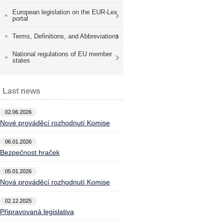
European legislation on the EUR-Lex
portal
Terms, Definitions, and Abbreviations
National regulations of EU member
states
Last news
02.06.2026
Nové prováděcí rozhodnutí Komise
06.01.2026
Bezpečnost hraček
05.01.2026
Nová prováděcí rozhodnutí Komise
02.12.2025
Připravovaná legislativa