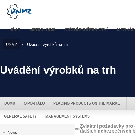
ÚŘAD
METROLOGIE
STÁTNÍ ZKUŠEBNICTVÍ
MEZINÁR
UNMZ
⟩
Uvádění výrobků na trh
Uvádění výrobků na trh
DOMŮ
O PORTÁLU
PLACING PRODUCTS ON THE MARKET
GENERAL SAFETY
MANAGEMENT SYSTEMS
Zvláštní požadavky pro 4
MARKET SURVEILLANCE
USEFUL LINKS
dalších nebezpečných b
News