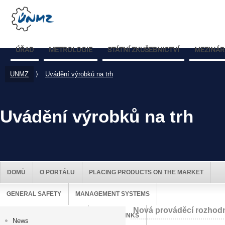
ÚŘAD
METROLOGIE
STÁTNÍ ZKUŠEBNICTVÍ
MEZINÁR
UNMZ
⟩
Uvádění výrobků na trh
Uvádění výrobků na trh
DOMŮ
O PORTÁLU
PLACING PRODUCTS ON THE MARKET
GENERAL SAFETY
MANAGEMENT SYSTEMS
Nová prováděcí rozhodn
MARKET SURVEILLANCE
USEFUL LINKS
News