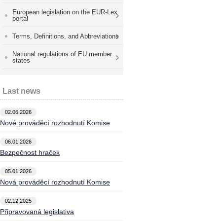
European legislation on the EUR-Lex
portal
Terms, Definitions, and Abbreviations
National regulations of EU member
states
Last news
02.06.2026
Nové prováděcí rozhodnutí Komise
06.01.2026
Bezpečnost hraček
05.01.2026
Nová prováděcí rozhodnutí Komise
02.12.2025
Připravovaná legislativa