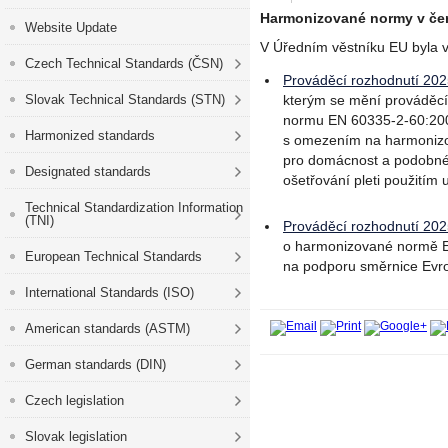
Harmonizované normy v čer
Website Update
V Úředním věstníku EU byla v
Czech Technical Standards (ČSN)
Prováděcí rozhodnutí 20
Slovak Technical Standards (STN)
kterým se mění prováděcí
normu EN 60335-2-60:2003 
Harmonized standards
s omezením na harmonizo
pro domácnost a podobné 
Designated standards
ošetřování pleti použitím 
Technical Standardization Information
(TNI)
Prováděcí rozhodnutí 20
o harmonizované normě E
European Technical Standards
na podporu směrnice Evr
International Standards (ISO)
American standards (ASTM)
German standards (DIN)
Czech legislation
Slovak legislation