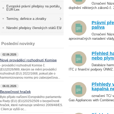
Označení Název
Evropské právní předpisy na portálu
doplnění některých zákonů č. 2
EUR-Lex
Termíny, definice a zkratky
Právní pře
paliva
Národní předpisy členských států EU
Označení Název
aproximačných nariadení vlády 
Poslední novinky
Přehled h
02.06.2026
nebo plyn
Nové prováděcí rozhodnutí Komise
Databáze harm
- prováděcí rozhodnutí Komise č.
ITC z finanční podpory ÚNMZ. 
(EU)2026/989, kterým se mění prováděcí
rozhodnutí (EU) 2022/1668, pokud jde o
harmonizovanou normu pro zabezpečova...
Přehledy 
06.01.2026
kapalná n
Bezpečnost hraček
označení TC/ 
Bylo přijato nařízení Evropského parlamentu
Gas Appliances with Combined
a Rady (EU) (EU)2025/2509 o bezpečnosti
hraček, které nahrazuje směrnici 2009/48/ES.
Cílem je vyšší oc...