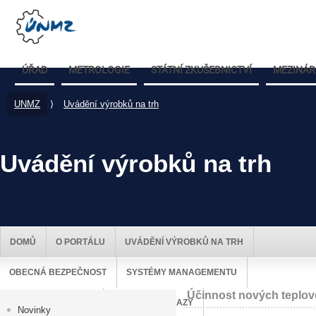
ÚŘAD
METROLOGIE
STÁTNÍ ZKUŠEBNICTVÍ
MEZINÁR
UNMZ
⟩
Uvádění výrobků na trh
Uvádění výrobků na trh
DOMŮ
O PORTÁLU
UVÁDĚNÍ VÝROBKŮ NA TRH
OBECNÁ BEZPEČNOST
SYSTÉMY MANAGEMENTU
Účinnost nových teplovo
DOZOR NAD TRHEM
UŽITEČNÉ ODKAZY
Novinky