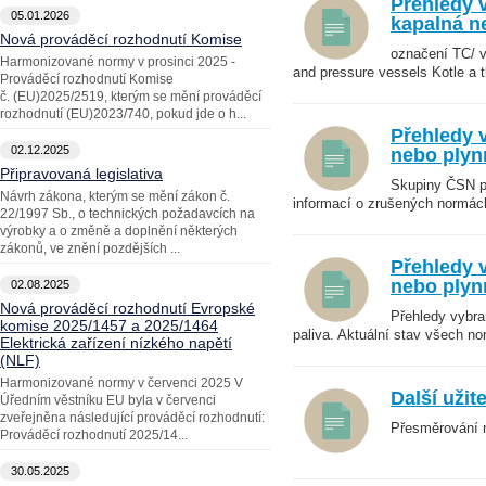
Přehledy v
05.01.2026
kapalná n
Nová prováděcí rozhodnutí Komise
označení TC/ 
Harmonizované normy v prosinci 2025 -
and pressure vessels Kotle a 
Prováděcí rozhodnutí Komise
č. (EU)2025/2519, kterým se mění prováděcí
rozhodnutí (EU)2023/740, pokud jde o h...
Přehledy 
02.12.2025
nebo plyn
Připravovaná legislativa
Skupiny ČSN pr
Návrh zákona, kterým se mění zákon č.
informací o zrušených normách 
22/1997 Sb., o technických požadavcích na
výrobky a o změně a doplnění některých
zákonů, ve znění pozdějších ...
Přehledy 
nebo plyn
02.08.2025
Nová prováděcí rozhodnutí Evropské
Přehledy vybra
komise 2025/1457 a 2025/1464
paliva. Aktuální stav všech no
Elektrická zařízení nízkého napětí
(NLF)
Harmonizované normy v červenci 2025 V
Další uži
Úředním věstníku EU byla v červenci
zveřejněna následující prováděcí rozhodnutí:
Přesměrování 
Prováděcí rozhodnutí 2025/14...
30.05.2025