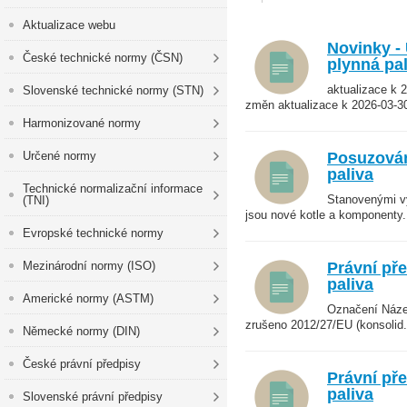
Aktualizace webu
Novinky -
České technické normy (ČSN)
plynná pal
aktualizace k 
Slovenské technické normy (STN)
změn aktualizace k 2026-03-30
Harmonizované normy
Určené normy
Posuzován
paliva
Technické normalizační informace
Stanovenými vý
(TNI)
jsou nové kotle a komponenty.
Evropské technické normy
Mezinárodní normy (ISO)
Právní pře
paliva
Americké normy (ASTM)
Označení Název
zrušeno 2012/27/EU (konsolid. 
Německé normy (DIN)
České právní předpisy
Právní pře
paliva
Slovenské právní předpisy