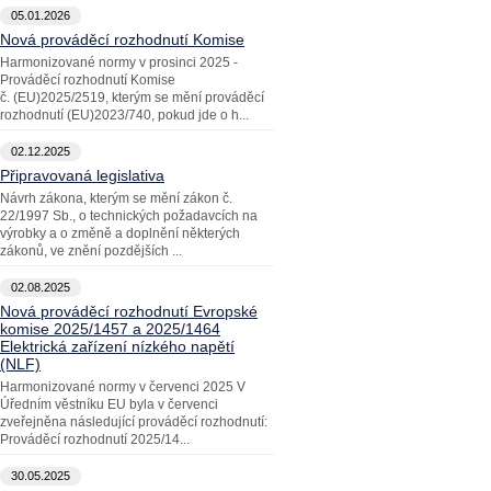
05.01.2026
Nová prováděcí rozhodnutí Komise
Harmonizované normy v prosinci 2025 -
Prováděcí rozhodnutí Komise
č. (EU)2025/2519, kterým se mění prováděcí
rozhodnutí (EU)2023/740, pokud jde o h...
02.12.2025
Připravovaná legislativa
Návrh zákona, kterým se mění zákon č.
22/1997 Sb., o technických požadavcích na
výrobky a o změně a doplnění některých
zákonů, ve znění pozdějších ...
02.08.2025
Nová prováděcí rozhodnutí Evropské
komise 2025/1457 a 2025/1464
Elektrická zařízení nízkého napětí
(NLF)
Harmonizované normy v červenci 2025 V
Úředním věstníku EU byla v červenci
zveřejněna následující prováděcí rozhodnutí:
Prováděcí rozhodnutí 2025/14...
30.05.2025