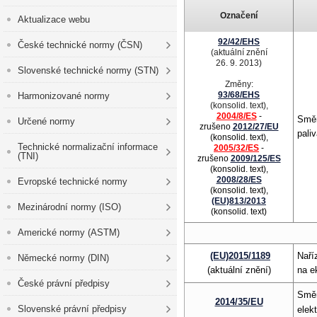
Označení
Aktualizace webu
92/42/EHS
České technické normy (ČSN)
(aktuální znění
26. 9. 2013)
Slovenské technické normy (STN)
Změny:
93/68/EHS
Harmonizované normy
(konsolid. text),
2004/8/ES
-
Směr
Určené normy
zrušeno
2012/27/EU
pali
(konsolid. text),
Technické normalizační informace
2005/32/ES
-
(TNI)
zrušeno
2009/125/ES
(konsolid. text),
2008/28/ES
Evropské technické normy
(konsolid. text),
(EU)813/2013
Mezinárodní normy (ISO)
(konsolid. text)
Americké normy (ASTM)
(EU)2015/1189
Naří
Německé normy (DIN)
(aktuální znění)
na e
České právní předpisy
Směr
2014/35/EU
Slovenské právní předpisy
elek