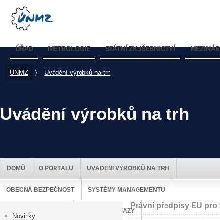
ÚŘAD
METROLOGIE
STÁTNÍ ZKUŠEBNICTVÍ
MEZINÁR
UNMZ
⟩
Uvádění výrobků na trh
Uvádění výrobků na trh
DOMŮ
O PORTÁLU
UVÁDĚNÍ VÝROBKŮ NA TRH
OBECNÁ BEZPEČNOST
SYSTÉMY MANAGEMENTU
Právní předpisy EU pro 
DOZOR NAD TRHEM
UŽITEČNÉ ODKAZY
Novinky