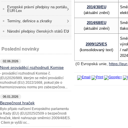
Evropské právní předpisy na portálu
2014/30/EU
Směr
EUR-Lex
(aktuální znění)
elek
Termíny, definice a zkratky
2014/68/EU
Směr
(aktuální znění)
tlak
Národní předpisy členských států EU
Směr
2009/125/ES
výro
Poslední novinky
(konsolidovaný text)
/ na
2024
02.06.2026
(© Evropská unie,
https://eu
Nové prováděcí rozhodnutí Komise
- prováděcí rozhodnutí Komise č.
(EU)2026/989, kterým se mění prováděcí
rozhodnutí (EU) 2022/1668, pokud jde o
harmonizovanou normu pro zabezpečova...
06.01.2026
Bezpečnost hraček
Bylo přijato nařízení Evropského parlamentu
a Rady (EU) (EU)2025/2509 o bezpečnosti
hraček, které nahrazuje směrnici 2009/48/ES.
Cílem je vyšší oc...