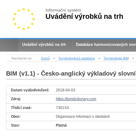
Informační systém
Uvádění výrobků na trh
Uvádění výrobků na trh
Databáze harmonizovaných no
Nacházíte se:
Domů
»
Terminologická databáze
»
Terminologie BIM
»
BIM (v1.1)
- Česko-anglický výkladový slovní
Datum vydání/vložení:
2018-04-03
Zdroj:
https://bimdictionary.com
Třidící znak:
7301XX
Obor:
Organizace informací o stavbách
Stav:
Platná