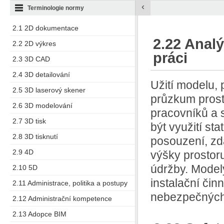
‹
Terminologie normy
2.1 2D dokumentace
2.22 Analý
2.2 2D výkres
práci
2.3 3D CAD
2.4 3D detailování
Užití modelu,
2.5 3D laserový skener
průzkum prost
2.6 3D modelování
pracovníků a 
2.7 3D tisk
být využití st
2.8 3D tisknutí
posouzení, zd
2.9 4D
výšky prostor
údržby. Model
2.10 5D
instalační čin
2.11 Administrace, politika a postupy
nebezpečných
2.12 Administrační kompetence
2.13 Adopce BIM