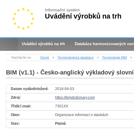
Informační systém
Uvádění výrobků na trh
Uvádění výrobků na trh
Databáze harmonizovaných no
Nacházíte se:
Domů
»
Terminologická databáze
»
Terminologie BIM
»
BIM (v1.1)
- Česko-anglický výkladový slovní
Datum vydání/vložení:
2018-04-03
Zdroj:
https://bimdictionary.com
Třidící znak:
7301XX
Obor:
Organizace informací o stavbách
Stav:
Platná