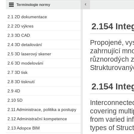
‹
Terminologie normy
2.1 2D dokumentace
2.154 Int
2.2 2D výkres
2.3 3D CAD
Propojené, vy
2.4 3D detailování
zahrnující mno
2.5 3D laserový skener
různorodých z
2.6 3D modelování
Strukturovanýc
2.7 3D tisk
2.8 3D tisknutí
2.154 Inte
2.9 4D
2.10 5D
Interconnected
2.11 Administrace, politika a postupy
covering multi
from varied in
2.12 Administrační kompetence
types of Struc
2.13 Adopce BIM