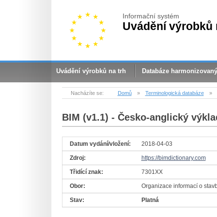
Informační systém
Uvádění výrobků 
Uvádění výrobků na trh
Databáze harmonizovan
Nacházíte se:
Domů
»
Terminologická databáze
»
BIM (v1.1)
- Česko-anglický výkla
Datum vydání/vložení:
2018-04-03
Zdroj:
https://bimdictionary.com
Třidící znak:
7301XX
Obor:
Organizace informací o stav
Stav:
Platná