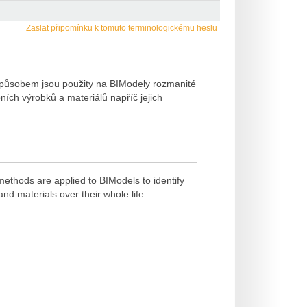
Zaslat připomínku k tomuto terminologickému heslu
 způsobem jsou použity na BIModely rozmanité
ích výrobků a materiálů napříč jejich
ethods are applied to BIModels to identify
nd materials over their whole life