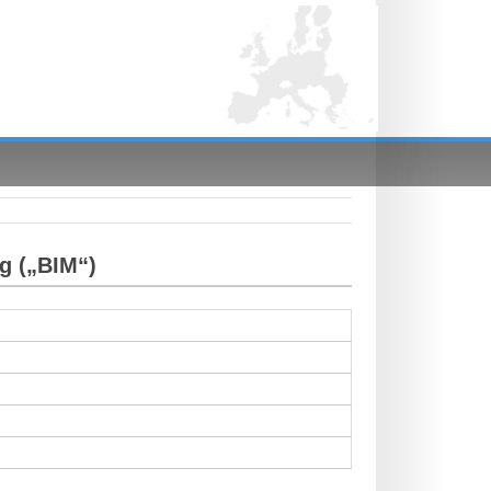
g („BIM“)