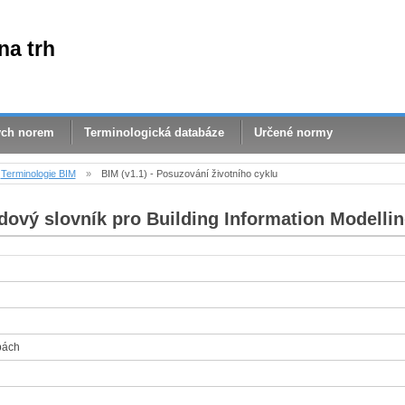
na trh
ých norem
Terminologická databáze
Určené normy
Terminologie BIM
»
BIM (v1.1) - Posuzování životního cyklu
dový slovník pro Building Information Modellin
bách