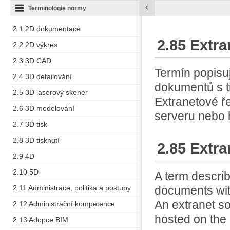
‹
Terminologie normy
2.1 2D dokumentace
2.85 Extra
2.2 2D výkres
2.3 3D CAD
Termín popisu
2.4 3D detailování
dokumentů s tř
2.5 3D laserový skener
Extranetové ř
2.6 3D modelování
serveru nebo h
2.7 3D tisk
2.8 3D tisknutí
2.85 Extra
2.9 4D
2.10 5D
A term describ
2.11 Administrace, politika a postupy
documents with
An extranet so
2.12 Administrační kompetence
hosted on the c
2.13 Adopce BIM