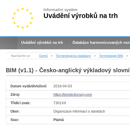
Informační systém
Uvádění výrobků na trh
Uvádění výrobků na trh
Databáze harmonizovaných no
Nacházíte se:
Domů
»
Terminologická databáze
»
Terminologie BIM
»
BIM (v1.1)
- Česko-anglický výkladový slovní
Datum vydání/vložení:
2018-04-03
Zdroj:
https://bimdictionary.com
Třidící znak:
7301XX
Obor:
Organizace informací o stavbách
Stav:
Platná