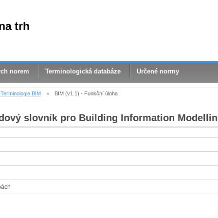
na trh
ých norem
Terminologická databáze
Určené normy
Terminologie BIM
»
BIM (v1.1) - Funkční úloha
dový slovník pro Building Information Modellin
bách