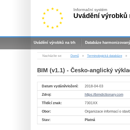
Informační systém
Uvádění výrobků 
Uvádění výrobků na trh
Databáze harmonizovan
Nacházíte se:
Domů
»
Terminologická databáze
»
BIM (v1.1)
- Česko-anglický výkla
Datum vydání/vložení:
2018-04-03
Zdroj:
https://bimdictionary.com
Třidící znak:
7301XX
Obor:
Organizace informací o stav
Stav:
Platná