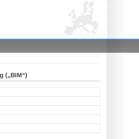
g („BIM“)