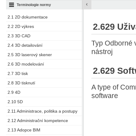
‹
Terminologie normy
2.1 2D dokumentace
2.629 Uži
2.2 2D výkres
2.3 3D CAD
Typ Odborné v
2.4 3D detailování
nástroj
2.5 3D laserový skener
2.6 3D modelování
2.629 Sof
2.7 3D tisk
2.8 3D tisknutí
A type of Comm
2.9 4D
software
2.10 5D
2.11 Administrace, politika a postupy
2.12 Administrační kompetence
2.13 Adopce BIM