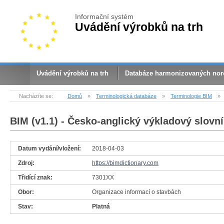
Informační systém
Uvádění výrobků na trh
Uvádění výrobků na trh
Databáze harmonizovaných no
Nacházíte se:
Domů
»
Terminologická databáze
»
Terminologie BIM
»
BIM (v1.1)
- Česko-anglický výkladový slovní
Datum vydání/vložení:
2018-04-03
Zdroj:
https://bimdictionary.com
Třidící znak:
7301XX
Obor:
Organizace informací o stavbách
Stav:
Platná