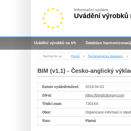
Informační systém
Uvádění výrobků 
Uvádění výrobků na trh
Databáze harmonizovan
Nacházíte se:
Domů
»
Terminologická databáze
»
BIM (v1.1)
- Česko-anglický výkla
Datum vydání/vložení:
2018-04-03
Zdroj:
https://bimdictionary.com
Třidící znak:
7301XX
Obor:
Organizace informací o stav
Stav:
Platná