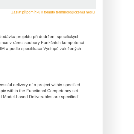
Zaslat připomínku k tomuto terminologickému heslu
odávku projektu při dodržení specifických
tence v rámci soubory Funkčních kompetencí
BIM a podle specifikace Výstupů založených
ssful delivery of a project within specified
pic within the Functional Competency set
d Model-based Deliverables are specified"…