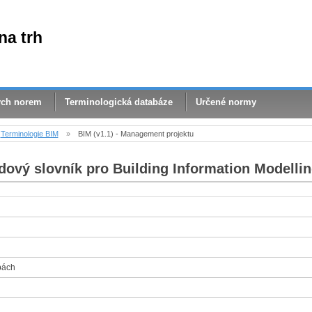
na trh
ých norem
Terminologická databáze
Určené normy
Terminologie BIM
»
BIM (v1.1) - Management projektu
dový slovník pro Building Information Modellin
bách