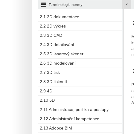
‹
Terminologie normy
2.1 2D dokumentace
2.2 2D výkres
2.3 3D CAD
M
k
2.4 3D detailování
a
2.5 3D laserový skener
n
2.6 3D modelování
2.7 3D tisk
2.8 3D tisknutí
P
c
2.9 4D
a
2.10 5D
A
2.11 Administrace, politika a postupy
2.12 Administrační kompetence
2.13 Adopce BIM