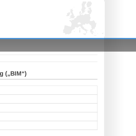
g („BIM“)