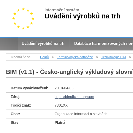
Informační systém
Uvádění výrobků na trh
Uvádění výrobků na trh
Databáze harmonizovaných no
Nacházíte se:
Domů
»
Terminologická databáze
»
Terminologie BIM
»
BIM (v1.1)
- Česko-anglický výkladový slovní
Datum vydání/vložení:
2018-04-03
Zdroj:
https://bimdictionary.com
Třidící znak:
7301XX
Obor:
Organizace informací o stavbách
Stav:
Platná