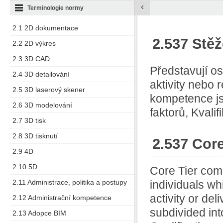
‹
Terminologie normy
2.1 2D dokumentace
2.537 Stě
2.2 2D výkres
2.3 3D CAD
Představují os
2.4 3D detailování
aktivity nebo 
2.5 3D laserový skener
kompetence js
2.6 3D modelování
faktorů, Kvalif
2.7 3D tisk
2.8 3D tisknutí
2.537 Core
2.9 4D
2.10 5D
Core Tier comp
2.11 Administrace, politika a postupy
individuals w
activity or de
2.12 Administrační kompetence
subdivided int
2.13 Adopce BIM