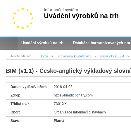
Informační systém
Uvádění výrobků na trh
Uvádění výrobků na trh
Databáze harmonizovaných no
Nacházíte se:
Domů
»
Terminologická databáze
»
Terminologie BIM
»
BIM (v1.1)
- Česko-anglický výkladový slovní
Datum vydání/vložení:
2018-04-03
Zdroj:
https://bimdictionary.com
Třidící znak:
7301XX
Obor:
Organizace informací o stavbách
Stav:
Platná