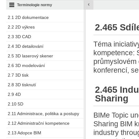
‹
Terminologie normy
2.1 2D dokumentace
2.465 Sdíl
2.2 2D výkres
2.3 3D CAD
Téma iniciati
2.4 3D detailování
kompetence: Sd
2.5 3D laserový skener
průmyslovém o
2.6 3D modelování
konferencí, s
2.7 3D tisk
2.8 3D tisknutí
2.465 Ind
2.9 4D
Sharing
2.10 5D
2.11 Administrace, politika a postupy
BIMe Topic u
Sharing BIM k
2.12 Administrační kompetence
industry thro
2.13 Adopce BIM