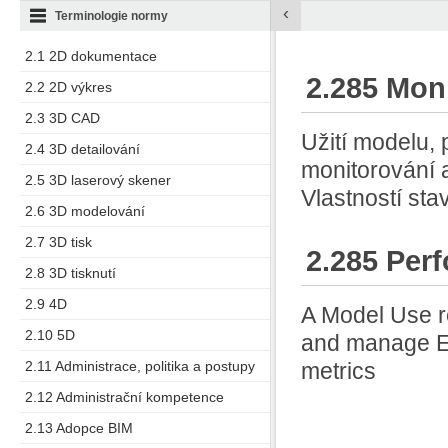
‹
Terminologie normy
2.1 2D dokumentace
2.285 Mon
2.2 2D výkres
2.3 3D CAD
Užití modelu,
2.4 3D detailování
monitorování a
2.5 3D laserový skener
Vlastností sta
2.6 3D modelování
2.7 3D tisk
2.285 Per
2.8 3D tisknutí
2.9 4D
A Model Use r
2.10 5D
and manage En
2.11 Administrace, politika a postupy
metrics
2.12 Administrační kompetence
2.13 Adopce BIM