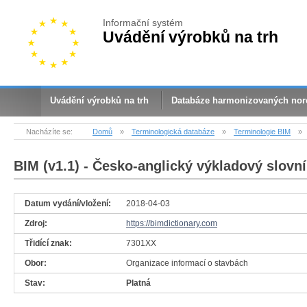
Informační systém
Uvádění výrobků na trh
Uvádění výrobků na trh
Databáze harmonizovaných no
Nacházíte se:
Domů
»
Terminologická databáze
»
Terminologie BIM
»
BIM (v1.1)
- Česko-anglický výkladový slovní
Datum vydání/vložení:
2018-04-03
Zdroj:
https://bimdictionary.com
Třidící znak:
7301XX
Obor:
Organizace informací o stavbách
Stav:
Platná