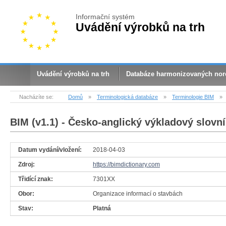
Informační systém
Uvádění výrobků na trh
Uvádění výrobků na trh
Databáze harmonizovaných no
Nacházíte se:
Domů
»
Terminologická databáze
»
Terminologie BIM
»
BIM (v1.1)
- Česko-anglický výkladový slovní
Datum vydání/vložení:
2018-04-03
Zdroj:
https://bimdictionary.com
Třidící znak:
7301XX
Obor:
Organizace informací o stavbách
Stav:
Platná