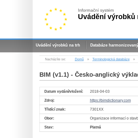
Informační systém
Uvádění výrobků 
Uvádění výrobků na trh
Databáze harmonizovan
Nacházíte se:
Domů
»
Terminologická databáze
»
BIM (v1.1)
- Česko-anglický výkla
Datum vydání/vložení:
2018-04-03
Zdroj:
https://bimdictionary.com
Třidící znak:
7301XX
Obor:
Organizace informací o stav
Stav:
Platná