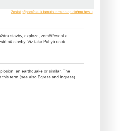
Zaslat připomínku k tomuto terminologickému heslu
ožáru stavby, exploze, zemětřesení a
ystémů stavby. Viz také Pohyb osob
plosion, an earthquake or similar. The
n this term (see also Egress and Ingress)