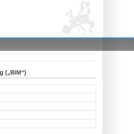
g („BIM“)