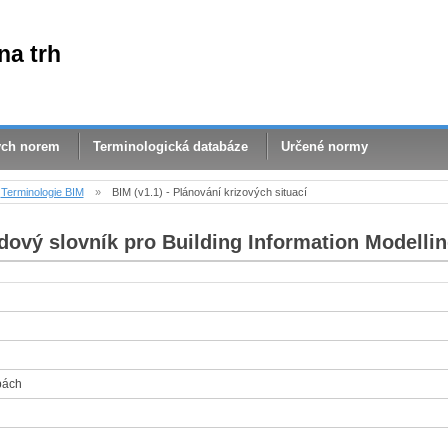
na trh
ých norem
Terminologická databáze
Určené normy
Terminologie BIM
»
BIM (v1.1) - Plánování krizových situací
dový slovník pro Building Information Modellin
bách