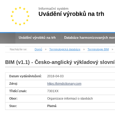
Informační systém
Uvádění výrobků na trh
Uvádění výrobků na trh
Databáze harmonizovaných no
Nacházíte se:
Domů
»
Terminologická databáze
»
Terminologie BIM
»
BIM (v1.1)
- Česko-anglický výkladový slovní
Datum vydání/vložení:
2018-04-03
Zdroj:
https://bimdictionary.com
Třidící znak:
7301XX
Obor:
Organizace informací o stavbách
Stav:
Platná