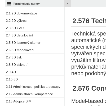
‹
Terminologie normy
2.1 2D dokumentace
2.576 Tec
2.2 2D výkres
2.3 3D CAD
Technická spe
2.4 3D detailování
automatické (
2.5 3D laserový skener
specifických 
2.6 3D modelování
vytvářen spec
2.7 3D tisk
využitím filtr
2.8 3D tisknutí
prvků/materiá
2.9 4D
nebo podobný
2.10 5D
2.576 Cons
2.11 Administrace, politika a postupy
2.12 Administrační kompetence
Model-based co
2.13 Adopce BIM